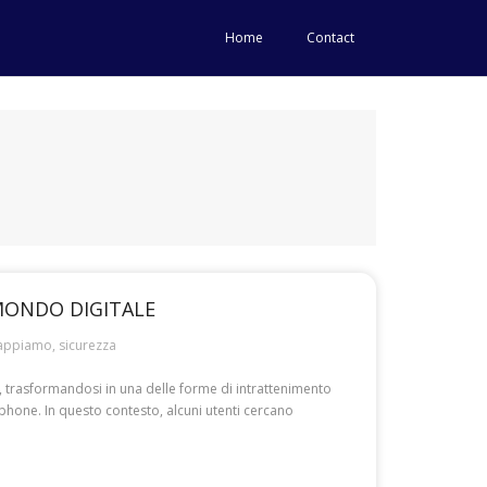
Home
Contact
MONDO DIGITALE
appiamo
,
sicurezza
, trasformandosi in una delle forme di intrattenimento
phone. In questo contesto, alcuni utenti cercano