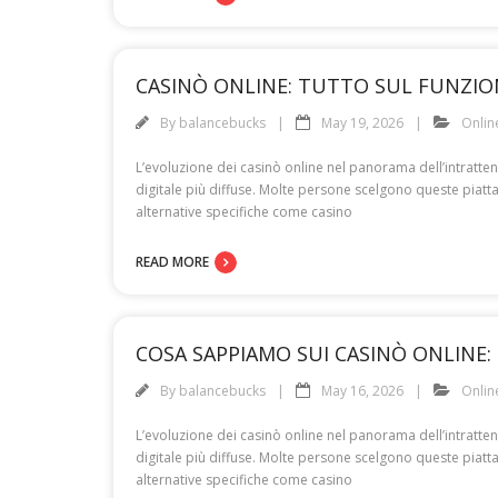
CASINÒ ONLINE: TUTTO SUL FUNZIO
By
balancebucks
May 19, 2026
Onli
L’evoluzione dei casinò online nel panorama dell’intratte
digitale più diffuse. Molte persone scelgono queste piat
alternative specifiche come casino
READ MORE
COSA SAPPIAMO SUI CASINÒ ONLINE
By
balancebucks
May 16, 2026
Onli
L’evoluzione dei casinò online nel panorama dell’intratte
digitale più diffuse. Molte persone scelgono queste piat
alternative specifiche come casino