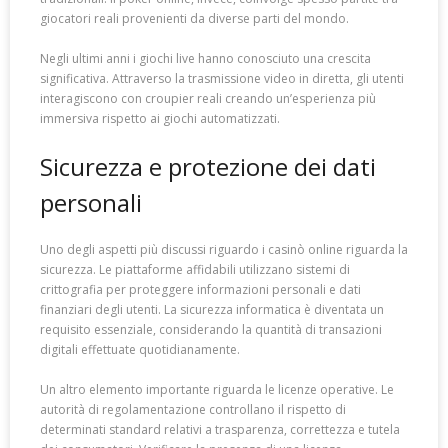
giocatori reali provenienti da diverse parti del mondo.
Negli ultimi anni i giochi live hanno conosciuto una crescita
significativa. Attraverso la trasmissione video in diretta, gli utenti
interagiscono con croupier reali creando un’esperienza più
immersiva rispetto ai giochi automatizzati.
Sicurezza e protezione dei dati
personali
Uno degli aspetti più discussi riguardo i casinò online riguarda la
sicurezza. Le piattaforme affidabili utilizzano sistemi di
crittografia per proteggere informazioni personali e dati
finanziari degli utenti. La sicurezza informatica è diventata un
requisito essenziale, considerando la quantità di transazioni
digitali effettuate quotidianamente.
Un altro elemento importante riguarda le licenze operative. Le
autorità di regolamentazione controllano il rispetto di
determinati standard relativi a trasparenza, correttezza e tutela