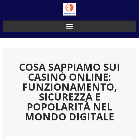
Skip
to
content
COSA SAPPIAMO SUI
CASINÒ ONLINE:
FUNZIONAMENTO,
SICUREZZA E
POPOLARITÀ NEL
MONDO DIGITALE