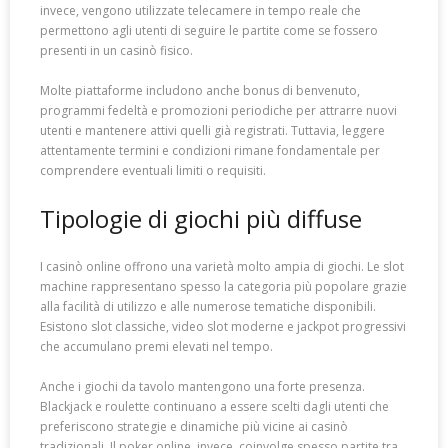
invece, vengono utilizzate telecamere in tempo reale che
permettono agli utenti di seguire le partite come se fossero
presenti in un casinò fisico.
Molte piattaforme includono anche bonus di benvenuto,
programmi fedeltà e promozioni periodiche per attrarre nuovi
utenti e mantenere attivi quelli già registrati. Tuttavia, leggere
attentamente termini e condizioni rimane fondamentale per
comprendere eventuali limiti o requisiti.
Tipologie di giochi più diffuse
I casinò online offrono una varietà molto ampia di giochi. Le slot
machine rappresentano spesso la categoria più popolare grazie
alla facilità di utilizzo e alle numerose tematiche disponibili.
Esistono slot classiche, video slot moderne e jackpot progressivi
che accumulano premi elevati nel tempo.
Anche i giochi da tavolo mantengono una forte presenza.
Blackjack e roulette continuano a essere scelti dagli utenti che
preferiscono strategie e dinamiche più vicine ai casinò
tradizionali. Il poker online, invece, coinvolge spesso partite tra