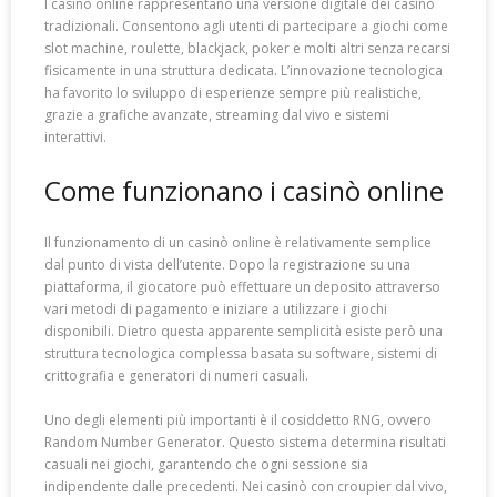
I casinò online rappresentano una versione digitale dei casinò
tradizionali. Consentono agli utenti di partecipare a giochi come
slot machine, roulette, blackjack, poker e molti altri senza recarsi
fisicamente in una struttura dedicata. L’innovazione tecnologica
ha favorito lo sviluppo di esperienze sempre più realistiche,
grazie a grafiche avanzate, streaming dal vivo e sistemi
interattivi.
Come funzionano i casinò online
Il funzionamento di un casinò online è relativamente semplice
dal punto di vista dell’utente. Dopo la registrazione su una
piattaforma, il giocatore può effettuare un deposito attraverso
vari metodi di pagamento e iniziare a utilizzare i giochi
disponibili. Dietro questa apparente semplicità esiste però una
struttura tecnologica complessa basata su software, sistemi di
crittografia e generatori di numeri casuali.
Uno degli elementi più importanti è il cosiddetto RNG, ovvero
Random Number Generator. Questo sistema determina risultati
casuali nei giochi, garantendo che ogni sessione sia
indipendente dalle precedenti. Nei casinò con croupier dal vivo,