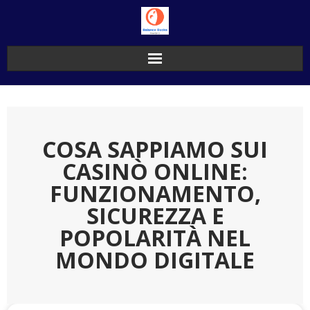
Skip
to
content
COSA SAPPIAMO SUI
CASINÒ ONLINE:
FUNZIONAMENTO,
SICUREZZA E
POPOLARITÀ NEL
MONDO DIGITALE