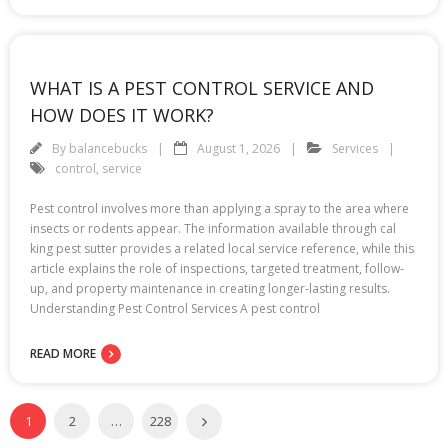
WHAT IS A PEST CONTROL SERVICE AND
HOW DOES IT WORK?
By
balancebucks
August 1, 2026
Services
control
,
service
Pest control involves more than applying a spray to the area where
insects or rodents appear. The information available through cal
king pest sutter provides a related local service reference, while this
article explains the role of inspections, targeted treatment, follow-
up, and property maintenance in creating longer-lasting results.
Understanding Pest Control Services A pest control
READ MORE
1
2
…
228