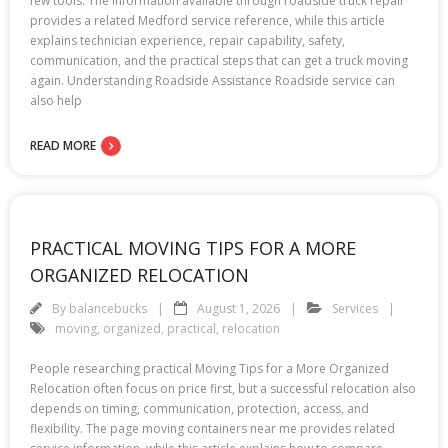
few tools. The information available through roadside truck repair
provides a related Medford service reference, while this article
explains technician experience, repair capability, safety,
communication, and the practical steps that can get a truck moving
again. Understanding Roadside Assistance Roadside service can
also help
READ MORE
PRACTICAL MOVING TIPS FOR A MORE
ORGANIZED RELOCATION
By
balancebucks
August 1, 2026
Services
moving
,
organized
,
practical
,
relocation
People researching practical Moving Tips for a More Organized
Relocation often focus on price first, but a successful relocation also
depends on timing, communication, protection, access, and
flexibility. The page moving containers near me provides related