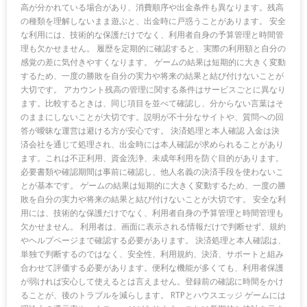
高が分かれている場合があり、消費順序や出金条件も異なります。残高
の種類を理解しないまま遊ぶと、出金時に戸惑うことがあります。 安全
な利用には、技術的な保護だけでなく、利用者自身の予算管理と時間管
理も欠かせません。 履歴を定期的に確認すると、実際の利用額と自分の
感覚の差に気付きやすくなります。 ゲームの結果は短期的に大きく変動
するため、一度の勝敗を自分の実力や将来の結果と結び付けないことが
大切です。 アカウント残高の管理に関する条件はサービスごとに異なり
ます。比較するときは、同じ項目を並べて確認し、分からない言葉はそ
のままにしないことが大切です。説明が不十分なサイトや、質問への回
答が曖昧な運営は避ける方が安心です。 決済処理と本人確認 入金は決
済会社を通じて処理され、出金時には本人確認が求められることがあり
ます。これは不正利用、資金洗浄、未成年利用を防ぐ目的があります。
必要書類や確認期間は事前に確認し、他人名義の決済手段を使わないこ
とが基本です。 ゲームの結果は短期的に大きく変動するため、一度の勝
敗を自分の実力や将来の結果と結び付けないことが大切です。 安全な利
用には、技術的な保護だけでなく、利用者自身の予算管理と時間管理も
欠かせません。 利用者は、画面に表示される情報だけで判断せず、規約
やヘルプページまで確認する必要があります。 決済処理と本人確認は、
単独で判断するのではなく、安全性、利用規約、決済、サポートと組み
合わせて評価する必要があります。便利な機能が多くても、利用者保護
が弱ければ安心して使えるとは言えません。登録前の確認に時間をかけ
ることが、後のトラブルを減らします。 RTPとハウスエッジ ゲームには