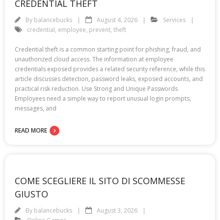
CREDENTIAL THEFT
By
balancebucks
August 4, 2026
Services
credential
,
employee
,
prevent
,
theft
Credential theft is a common starting point for phishing, fraud, and
unauthorized cloud access. The information at employee
credentials exposed provides a related security reference, while this
article discusses detection, password leaks, exposed accounts, and
practical risk reduction. Use Strong and Unique Passwords
Employees need a simple way to report unusual login prompts,
messages, and
READ MORE
COME SCEGLIERE IL SITO DI SCOMMESSE
GIUSTO
By
balancebucks
August 3, 2026