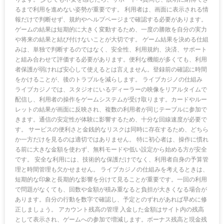
るまで利用を進めない姿勢が重要です。 利用者は、画面に表示される情
報だけで判断せず、規約やヘルプページまで確認する必要があります。
ゲームの結果は短期的に大きく変動するため、一度の勝敗を自分の実力
や将来の結果と結び付けないことが大切です。 ゲーム結果を決める仕組
みは、単独で判断するのではなく、安全性、利用規約、決済、サポート
と組み合わせて評価する必要があります。便利な機能が多くても、利用
者保護が弱ければ安心して使えるとは言えません。登録前の確認に時間
をかけることが、後のトラブルを減らします。 ライブカジノの仕組み
ライブカジノでは、スタジオにいるディーラーの映像をリアルタイムで
配信し、利用者の操作をゲームシステムが受け取ります。カードやルー
レットの結果が画面に反映され、複数の利用者が同じテーブルに参加で
きます。通信の安定性が体験に影響するため、十分な回線速度が必要で
す。 サービスの便利さと金銭的なリスクは同時に存在するため、どちら
か一方だけを見るのは適切ではありません。 特に初心者は、操作に慣れ
る前に大きな金額を使わず、無料モードや低い設定から始める方が安全
です。 安全な利用には、技術的な保護だけでなく、利用者自身の予算管
理と時間管理も欠かせません。 ライブカジノの仕組みを考えるときは、
短期的な印象と長期的な影響を分けて見ることが重要です。一回の利用
で問題がなくても、回数や金額が積み重なると負担が大きくなる場合が
あります。自分の行動を数字で確認し、予定とのずれがあれば早めに修
正しましょう。 アカウント残高の管理 入金した金額はサイト内の残高
として表示され、ゲームへの参加で増減します。ボーナス残高と現金残