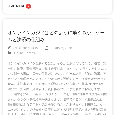
READ MORE
オンラインカジノはどのように動くのか：ゲー
ムと決済の仕組み
By
balancebucks
August 5, 2026
Online Games
オンラインカジノを理解するには、華やかな演出だけでなく、運営、安
全性、確率、資金管理まで見る必要があります。 オンラインかじノにつ
いて調べる際は、広告の印象だけでなく、ゲーム結果、配信、決済、ア
カウント管理がどのようにつながるかを説明するという視点が欠かせま
せん。本記事では、初心者にも理解しやすい言葉で、基本的な仕組み、
選び方、安全性、資金管理、責任あるプレイまで順番に解説します。 ゲ
ーム結果を決める仕組み デジタルゲームでは一般に乱数生成技術が利用
され、各ラウンドの結果が決まります。信頼できるゲーム提供会社は、
外部機関によるテストや認証を受けることがあります。利用者は、ゲー
ム名だけでなく提供会社や公平性に関する説明も確認すると理解が深ま
ります。 少しでも不安を感じたら、サポートへ質問し、説明に納得でき