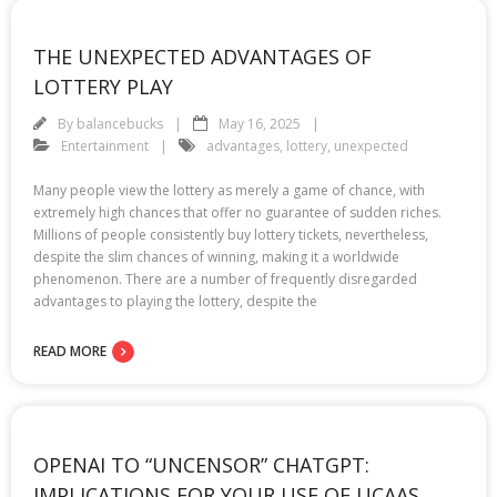
THE UNEXPECTED ADVANTAGES OF
LOTTERY PLAY
By
balancebucks
May 16, 2025
Entertainment
advantages
,
lottery
,
unexpected
Many people view the lottery as merely a game of chance, with
extremely high chances that offer no guarantee of sudden riches.
Millions of people consistently buy lottery tickets, nevertheless,
despite the slim chances of winning, making it a worldwide
phenomenon. There are a number of frequently disregarded
advantages to playing the lottery, despite the
READ MORE
OPENAI TO “UNCENSOR” CHATGPT:
IMPLICATIONS FOR YOUR USE OF UCAAS