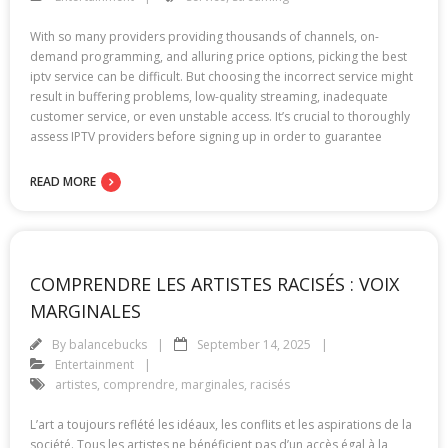
With so many providers providing thousands of channels, on-
demand programming, and alluring price options, picking the best
iptv service can be difficult. But choosing the incorrect service might
result in buffering problems, low-quality streaming, inadequate
customer service, or even unstable access. It’s crucial to thoroughly
assess IPTV providers before signing up in order to guarantee
READ MORE
COMPRENDRE LES ARTISTES RACISÉS : VOIX
MARGINALES
By
balancebucks
September 14, 2025
Entertainment
artistes
,
comprendre
,
marginales
,
racisés
L’art a toujours reflété les idéaux, les conflits et les aspirations de la
société. Tous les artistes ne bénéficient pas d’un accès égal à la