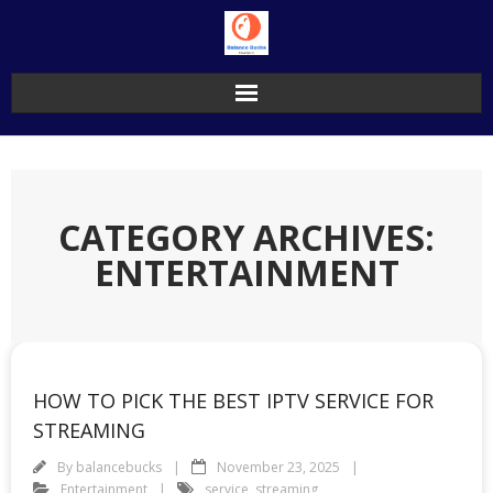
Skip
to
content
CATEGORY ARCHIVES:
ENTERTAINMENT
HOW TO PICK THE BEST IPTV SERVICE FOR
STREAMING
By
balancebucks
November 23, 2025
Entertainment
service
,
streaming