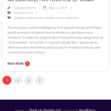
By
balancebucks
May 15, 2025
Entertainment
chatgpt
,
implications
,
openai
,
ucaas
,
uncensor
The innovative artificial intelligence firm OpenAI has declared that it
would uncensored OpenAI and its models to give them more
“freedom” to embrace subjects that it had previously categorized as
“controversial.” An update to OpenAI’s Model Spec specification,
which describes how the business trains AI models to behave, was
unveiled last week. It had a
READ MORE
1
2
3
Think Up Themes Ltd
WordPress
Theme by
. Powered by
.