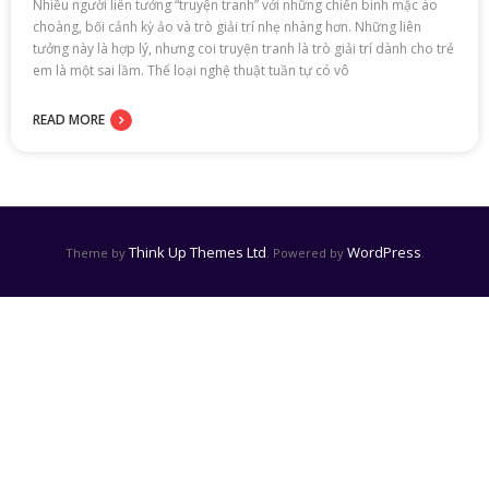
Nhiều người liên tưởng “truyện tranh” với những chiến binh mặc áo
choàng, bối cảnh kỳ ảo và trò giải trí nhẹ nhàng hơn. Những liên
tưởng này là hợp lý, nhưng coi truyện tranh là trò giải trí dành cho trẻ
em là một sai lầm. Thể loại nghệ thuật tuần tự có vô
READ MORE
Think Up Themes Ltd
WordPress
Theme by
. Powered by
.