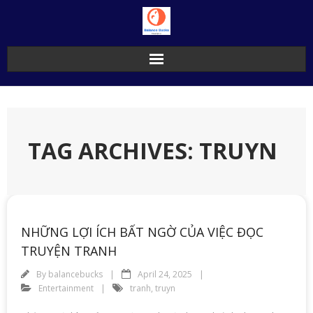
Skip
to
content
TAG ARCHIVES: TRUYN
NHỮNG LỢI ÍCH BẤT NGỜ CỦA VIỆC ĐỌC
TRUYỆN TRANH
By
balancebucks
April 24, 2025
Entertainment
tranh
,
truyn