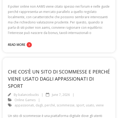
Il poker online non AAMS viene citato spesso nei forum e nelle guide
perché rappresenta un mercato parallelo a quello regolato
localmente, con caratteristiche che possono sembrare interessanti
ma che richiedono valutazione prudente. Per questo, quando si
parla di siti poker non aams, conviene ragionare con equilibrio:
l'interesse può nascere da bonus, tavoli internazionali o
READ MORE
CHE COS’È UN SITO DI SCOMMESSE E PERCHÉ
VIENE USATO DAGLI APPASSIONATI DI
SPORT
By
balancebucks
June 7, 2026
Online Games
appassionati
,
dagli
,
perché
,
scommesse
,
sport
,
usato
,
viene
Un sito di scommesse è una piattaforma digitale dove gli utenti