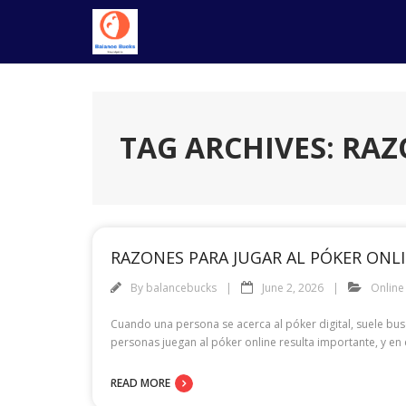
Skip
to
content
TAG ARCHIVES: RA
RAZONES PARA JUGAR AL PÓKER ONL
By
balancebucks
June 2, 2026
Onlin
Cuando una persona se acerca al póker digital, suele bus
personas juegan al póker online resulta importante, y en 
READ MORE