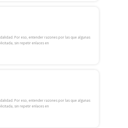
odalidad. Por eso, entender razones por las que algunas
icitada, sin repetir enlaces en
odalidad. Por eso, entender razones por las que algunas
icitada, sin repetir enlaces en