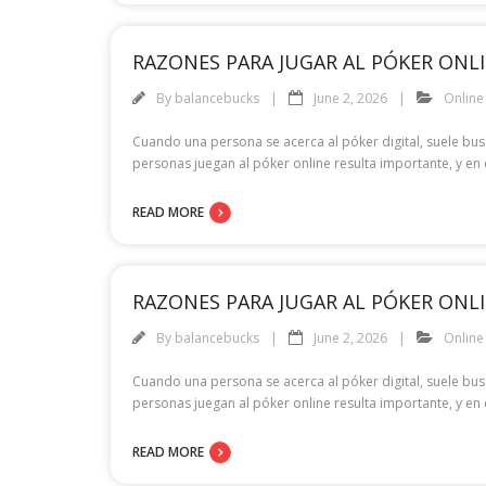
RAZONES PARA JUGAR AL PÓKER ONL
By
balancebucks
June 2, 2026
Onlin
Cuando una persona se acerca al póker digital, suele bus
personas juegan al póker online resulta importante, y en 
READ MORE
RAZONES PARA JUGAR AL PÓKER ONL
By
balancebucks
June 2, 2026
Onlin
Cuando una persona se acerca al póker digital, suele bus
personas juegan al póker online resulta importante, y en 
READ MORE