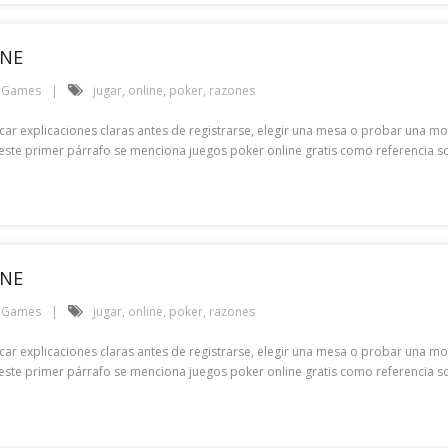
INE
e Games
jugar
,
online
,
poker
,
razones
car explicaciones claras antes de registrarse, elegir una mesa o probar una m
este primer párrafo se menciona juegos poker online gratis como referencia sol
INE
e Games
jugar
,
online
,
poker
,
razones
car explicaciones claras antes de registrarse, elegir una mesa o probar una m
este primer párrafo se menciona juegos poker online gratis como referencia sol