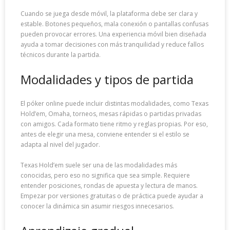
Cuando se juega desde móvil, la plataforma debe ser clara y
estable. Botones pequeños, mala conexión o pantallas confusas
pueden provocar errores. Una experiencia móvil bien diseñada
ayuda a tomar decisiones con más tranquilidad y reduce fallos
técnicos durante la partida.
Modalidades y tipos de partida
El póker online puede incluir distintas modalidades, como Texas
Hold’em, Omaha, torneos, mesas rápidas o partidas privadas
con amigos. Cada formato tiene ritmo y reglas propias. Por eso,
antes de elegir una mesa, conviene entender si el estilo se
adapta al nivel del jugador.
Texas Hold’em suele ser una de las modalidades más
conocidas, pero eso no significa que sea simple. Requiere
entender posiciones, rondas de apuesta y lectura de manos.
Empezar por versiones gratuitas o de práctica puede ayudar a
conocer la dinámica sin asumir riesgos innecesarios.