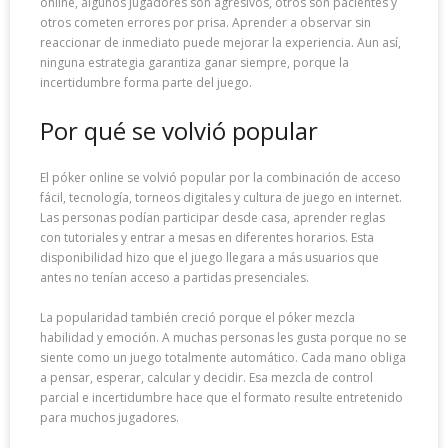
online, algunos jugadores son agresivos, otros son pacientes y
otros cometen errores por prisa. Aprender a observar sin
reaccionar de inmediato puede mejorar la experiencia. Aun así,
ninguna estrategia garantiza ganar siempre, porque la
incertidumbre forma parte del juego.
Por qué se volvió popular
El póker online se volvió popular por la combinación de acceso
fácil, tecnología, torneos digitales y cultura de juego en internet.
Las personas podían participar desde casa, aprender reglas
con tutoriales y entrar a mesas en diferentes horarios. Esta
disponibilidad hizo que el juego llegara a más usuarios que
antes no tenían acceso a partidas presenciales.
La popularidad también creció porque el póker mezcla
habilidad y emoción. A muchas personas les gusta porque no se
siente como un juego totalmente automático. Cada mano obliga
a pensar, esperar, calcular y decidir. Esa mezcla de control
parcial e incertidumbre hace que el formato resulte entretenido
para muchos jugadores.