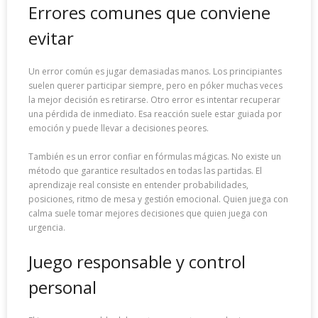
Errores comunes que conviene
evitar
Un error común es jugar demasiadas manos. Los principiantes
suelen querer participar siempre, pero en póker muchas veces
la mejor decisión es retirarse. Otro error es intentar recuperar
una pérdida de inmediato. Esa reacción suele estar guiada por
emoción y puede llevar a decisiones peores.
También es un error confiar en fórmulas mágicas. No existe un
método que garantice resultados en todas las partidas. El
aprendizaje real consiste en entender probabilidades,
posiciones, ritmo de mesa y gestión emocional. Quien juega con
calma suele tomar mejores decisiones que quien juega con
urgencia.
Juego responsable y control
personal