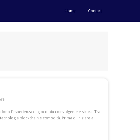
Home
Contact
ere
ndono l’esperienza di gioco più coinvolgente e sicura. Tra
ecnologia blockchain e comodità. Prima di iniziare a