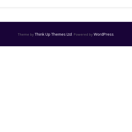
Think Up Themes Ltd
WordPress
Theme by
. Powered by
.