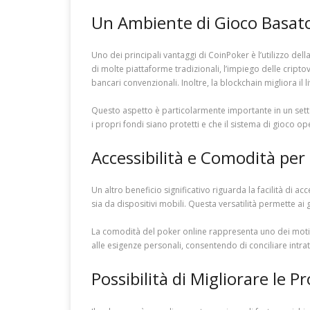
Un Ambiente di Gioco Basato
Uno dei principali vantaggi di CoinPoker è l’utilizzo del
di molte piattaforme tradizionali, l’impiego delle cripto
bancari convenzionali. Inoltre, la blockchain migliora il li
Questo aspetto è particolarmente importante in un setto
i propri fondi siano protetti e che il sistema di gioco
Accessibilità e Comodità per 
Un altro beneficio significativo riguarda la facilità di 
sia da dispositivi mobili. Questa versatilità permette ai 
La comodità del poker online rappresenta uno dei motivi
alle esigenze personali, consentendo di conciliare intr
Possibilità di Migliorare le P