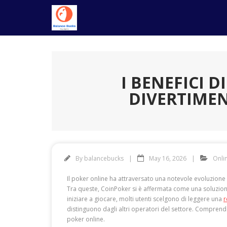
Skip
to
content
I BENEFICI 
DIVERTIME
By
balancebucks
May 16, 2026
Onli
Il poker online ha attraversato una notevole evoluzione 
Tra queste, CoinPoker si è affermata come una soluzion
iniziare a giocare, molti utenti scelgono di leggere una
r
distinguono dagli altri operatori del settore. Comprende
poker online.