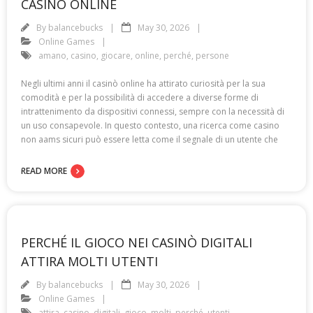
CASINÒ ONLINE
By
balancebucks
May 30, 2026
Online Games
amano
,
casino
,
giocare
,
online
,
perché
,
persone
Negli ultimi anni il casinò online ha attirato curiosità per la sua
comodità e per la possibilità di accedere a diverse forme di
intrattenimento da dispositivi connessi, sempre con la necessità di
un uso consapevole. In questo contesto, una ricerca come casino
non aams sicuri può essere letta come il segnale di un utente che
READ MORE
PERCHÉ IL GIOCO NEI CASINÒ DIGITALI
ATTIRA MOLTI UTENTI
By
balancebucks
May 30, 2026
Online Games
attira
,
casino
,
digitali
,
gioco
,
molti
,
perché
,
utenti