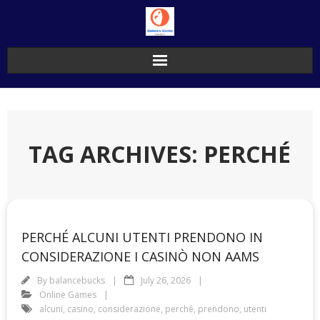
Skip
to
content
TAG ARCHIVES: PERCHÉ
PERCHÉ ALCUNI UTENTI PRENDONO IN
CONSIDERAZIONE I CASINÒ NON AAMS
By
balancebucks
July 26, 2026
Online Games
alcuni
,
casino
,
considerazione
,
perché
,
prendono
,
utenti