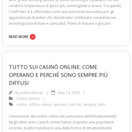
rendono l’esperienza di gioco più coinvolgente e sicura. Tra queste,
CoinPoker si è affermata come una soluzione innovativa per gli
appassionati di poker che desiderano combinare competizione,
tecnologia blockchain e comodità. Prima di iniziare a giocare,
READ MORE
TUTTO SUI CASINÒ ONLINE: COME
OPERANO E PERCHÉ SONO SEMPRE PIÙ
DIFFUSI
By
balancebucks
May 14, 2026
Online Games
casino
,
diffusi
,
online
,
operano
,
perché
,
sempre
,
tutto
L’evoluzione dei casinò online nel panorama dell’intrattenimento
Negli ultimi anni i casinò online hanno acquisito una popolarità
enorme, trasformandosi in una delle forme di intrattenimento