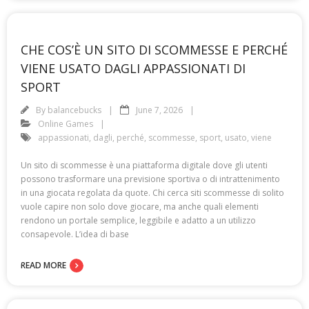
CHE COS’È UN SITO DI SCOMMESSE E PERCHÉ
VIENE USATO DAGLI APPASSIONATI DI
SPORT
By
balancebucks
June 7, 2026
Online Games
appassionati
,
dagli
,
perché
,
scommesse
,
sport
,
usato
,
viene
Un sito di scommesse è una piattaforma digitale dove gli utenti
possono trasformare una previsione sportiva o di intrattenimento
in una giocata regolata da quote. Chi cerca siti scommesse di solito
vuole capire non solo dove giocare, ma anche quali elementi
rendono un portale semplice, leggibile e adatto a un utilizzo
consapevole. L’idea di base
READ MORE