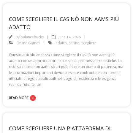
COME SCEGLIERE IL CASINÒ NON AAMS PIÙ
ADATTO
By
balancebucks
June 14, 2026
Online Games
adatto
,
casino
,
scegliere
Questo articolo analizza come scegliere il casinò non aams più
adatto con un approccio pratico e senza promesse irrealistiche. La
risorsa casino non aams sicuri può essere un punto di partenza, ma
le informazioni importanti devono essere confrontate con i termini
ufficiali, le regole applicabili nel luogo di residenza e le esigenze
reali dell’utente. Un
READ MORE
COME SCEGLIERE UNA PIATTAFORMA DI