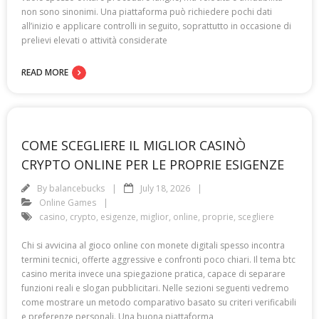
non sono sinonimi. Una piattaforma può richiedere pochi dati
all’inizio e applicare controlli in seguito, soprattutto in occasione di
prelievi elevati o attività considerate
READ MORE
COME SCEGLIERE IL MIGLIOR CASINÒ
CRYPTO ONLINE PER LE PROPRIE ESIGENZE
By
balancebucks
July 18, 2026
Online Games
casino
,
crypto
,
esigenze
,
miglior
,
online
,
proprie
,
scegliere
Chi si avvicina al gioco online con monete digitali spesso incontra
termini tecnici, offerte aggressive e confronti poco chiari. Il tema btc
casino merita invece una spiegazione pratica, capace di separare
funzioni reali e slogan pubblicitari. Nelle sezioni seguenti vedremo
come mostrare un metodo comparativo basato su criteri verificabili
e preferenze personali. Una buona piattaforma