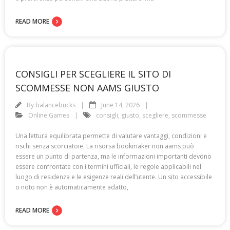
READ MORE
CONSIGLI PER SCEGLIERE IL SITO DI
SCOMMESSE NON AAMS GIUSTO
By
balancebucks
June 14, 2026
Online Games
consigli
,
giusto
,
scegliere
,
scommesse
Una lettura equilibrata permette di valutare vantaggi, condizioni e
rischi senza scorciatoie. La risorsa bookmaker non aams può
essere un punto di partenza, ma le informazioni importanti devono
essere confrontate con i termini ufficiali, le regole applicabili nel
luogo di residenza e le esigenze reali dell’utente. Un sito accessibile
o noto non è automaticamente adatto,
READ MORE