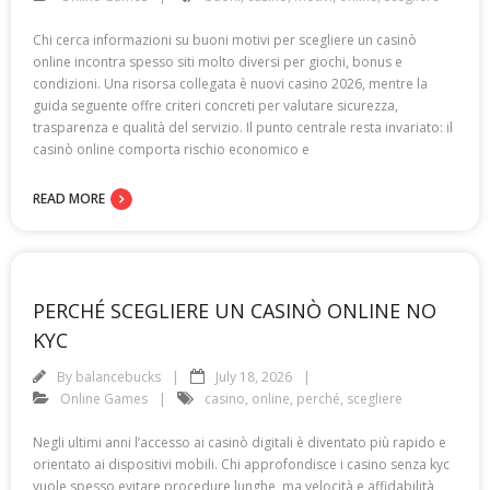
Chi cerca informazioni su buoni motivi per scegliere un casinò
online incontra spesso siti molto diversi per giochi, bonus e
condizioni. Una risorsa collegata è nuovi casino 2026, mentre la
guida seguente offre criteri concreti per valutare sicurezza,
trasparenza e qualità del servizio. Il punto centrale resta invariato: il
casinò online comporta rischio economico e
READ MORE
PERCHÉ SCEGLIERE UN CASINÒ ONLINE NO
KYC
By
balancebucks
July 18, 2026
Online Games
casino
,
online
,
perché
,
scegliere
Negli ultimi anni l’accesso ai casinò digitali è diventato più rapido e
orientato ai dispositivi mobili. Chi approfondisce i casino senza kyc
vuole spesso evitare procedure lunghe, ma velocità e affidabilità