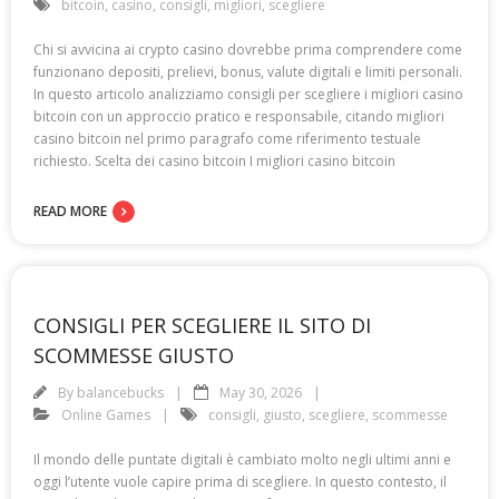
bitcoin
,
casino
,
consigli
,
migliori
,
scegliere
Chi si avvicina ai crypto casino dovrebbe prima comprendere come
funzionano depositi, prelievi, bonus, valute digitali e limiti personali.
In questo articolo analizziamo consigli per scegliere i migliori casino
bitcoin con un approccio pratico e responsabile, citando migliori
casino bitcoin nel primo paragrafo come riferimento testuale
richiesto. Scelta dei casino bitcoin I migliori casino bitcoin
READ MORE
CONSIGLI PER SCEGLIERE IL SITO DI
SCOMMESSE GIUSTO
By
balancebucks
May 30, 2026
Online Games
consigli
,
giusto
,
scegliere
,
scommesse
Il mondo delle puntate digitali è cambiato molto negli ultimi anni e
oggi l’utente vuole capire prima di scegliere. In questo contesto, il