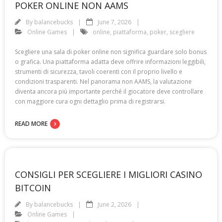
POKER ONLINE NON AAMS
By
balancebucks
June 7, 2026
Online Games
online
,
piattaforma
,
poker
,
scegliere
Scegliere una sala di poker online non significa guardare solo bonus
o grafica. Una piattaforma adatta deve offrire informazioni leggibili,
strumenti di sicurezza, tavoli coerenti con il proprio livello e
condizioni trasparenti. Nel panorama non AAMS, la valutazione
diventa ancora più importante perché il giocatore deve controllare
con maggiore cura ogni dettaglio prima di registrarsi.
READ MORE
CONSIGLI PER SCEGLIERE I MIGLIORI CASINO
BITCOIN
By
balancebucks
June 2, 2026
Online Games