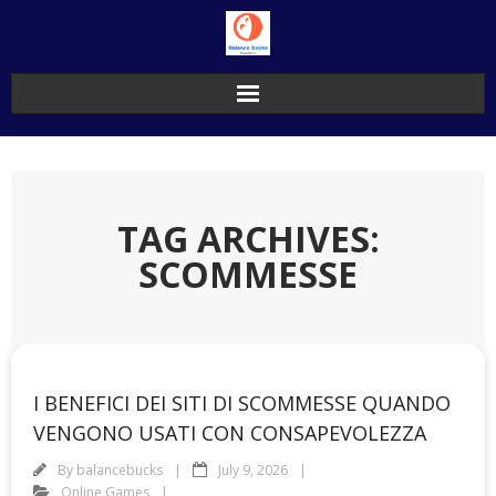
Skip
to
content
TAG ARCHIVES:
SCOMMESSE
I BENEFICI DEI SITI DI SCOMMESSE QUANDO
VENGONO USATI CON CONSAPEVOLEZZA
By
balancebucks
July 9, 2026
Online Games