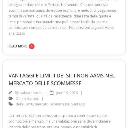
bisogna andare oltre l’offerta di benvenuto. Chi confronta siti
scommesse non aams dovrebbe esaminare metodi di pagamento,
tempi di verifica, qualità dell’assistenza, chiarezza delle quote e
limiti personali. Una piattaforma può essere facile da usare e
comportare comunque perdite reali. Nelle sezioni seguenti viene
analizzato
READ MORE
VANTAGGI E LIMITI DEI SITI NON AAMS NEL
MERCATO DELLE SCOMMESSE
By
balancebucks
June 19, 2026
Online Games
delle
,
limiti
,
mercato
,
scommesse
,
vantaggi
La ricerca di siti non aams porta spesso a confrontare quote,
promozioni e mercati, ma una valutazione seria deve includere
identità dell’operatore, prelievi, privacy e possibilità di