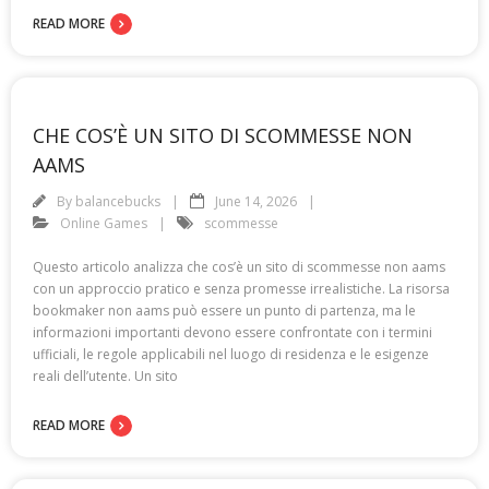
READ MORE
CHE COS’È UN SITO DI SCOMMESSE NON
AAMS
By
balancebucks
June 14, 2026
Online Games
scommesse
Questo articolo analizza che cos’è un sito di scommesse non aams
con un approccio pratico e senza promesse irrealistiche. La risorsa
bookmaker non aams può essere un punto di partenza, ma le
informazioni importanti devono essere confrontate con i termini
ufficiali, le regole applicabili nel luogo di residenza e le esigenze
reali dell’utente. Un sito
READ MORE