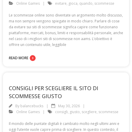
Online Games
evitare
,
gioca
,
quando
,
scommesse
Le scommesse online sono diventate un argomento molto discusso,
ma non sempre vengono spiegate in modo chiaro. Parlare di cose
da evitare sui siti di scommesse significa capire come funzionano
piattaforme, mercati, bonus, limiti e responsabilità personale, anche
nel caso di i migliori siti di scommesse non aams. L’obiettivo è
offrire un contenuto utile, leggibile
READ MORE
CONSIGLI PER SCEGLIERE IL SITO DI
SCOMMESSE GIUSTO
By
balancebucks
May 30, 2026
Online Games
consigli
,
giusto
,
scegliere
,
scommesse
Il mondo delle puntate digitali è cambiato molto negli ultimi anni e
oggi l’utente vuole capire prima di scegliere. In questo contesto, il