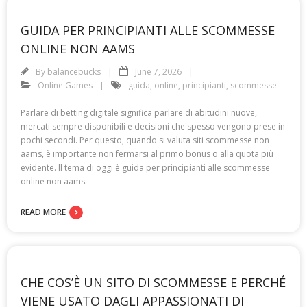
GUIDA PER PRINCIPIANTI ALLE SCOMMESSE
ONLINE NON AAMS
By
balancebucks
June 7, 2026
Online Games
guida
,
online
,
principianti
,
scommesse
Parlare di betting digitale significa parlare di abitudini nuove,
mercati sempre disponibili e decisioni che spesso vengono prese in
pochi secondi. Per questo, quando si valuta siti scommesse non
aams, è importante non fermarsi al primo bonus o alla quota più
evidente. Il tema di oggi è guida per principianti alle scommesse
online non aams:
READ MORE
CHE COS’È UN SITO DI SCOMMESSE E PERCHÉ
VIENE USATO DAGLI APPASSIONATI DI