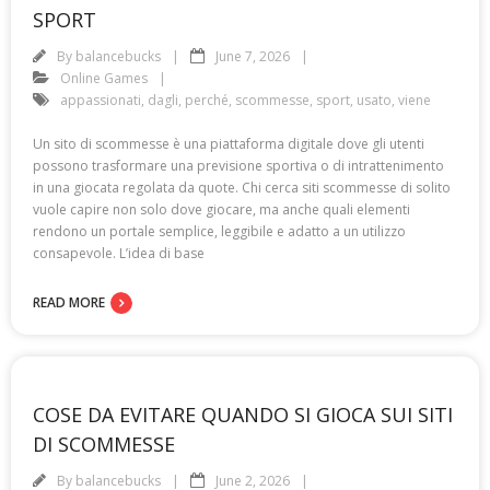
SPORT
By
balancebucks
June 7, 2026
Online Games
appassionati
,
dagli
,
perché
,
scommesse
,
sport
,
usato
,
viene
Un sito di scommesse è una piattaforma digitale dove gli utenti
possono trasformare una previsione sportiva o di intrattenimento
in una giocata regolata da quote. Chi cerca siti scommesse di solito
vuole capire non solo dove giocare, ma anche quali elementi
rendono un portale semplice, leggibile e adatto a un utilizzo
consapevole. L’idea di base
READ MORE
COSE DA EVITARE QUANDO SI GIOCA SUI SITI
DI SCOMMESSE
By
balancebucks
June 2, 2026