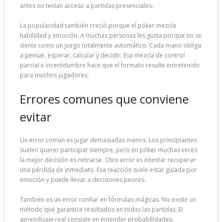
antes no tenían acceso a partidas presenciales.
La popularidad también creció porque el póker mezcla
habilidad y emoción. A muchas personas les gusta porque no se
siente como un juego totalmente automático. Cada mano obliga
a pensar, esperar, calcular y decidir. Esa mezcla de control
parcial e incertidumbre hace que el formato resulte entretenido
para muchos jugadores.
Errores comunes que conviene
evitar
Un error común es jugar demasiadas manos. Los principiantes
suelen querer participar siempre, pero en póker muchas veces
la mejor decisión es retirarse. Otro error es intentar recuperar
una pérdida de inmediato. Esa reacción suele estar guiada por
emoción y puede llevar a decisiones peores.
También es un error confiar en fórmulas mágicas. No existe un
método que garantice resultados en todas las partidas. El
aprendizaje real consiste en entender probabilidades,