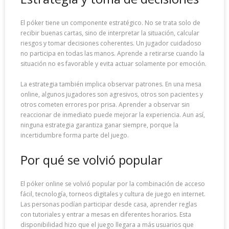
El póker tiene un componente estratégico. No se trata solo de
recibir buenas cartas, sino de interpretar la situación, calcular
riesgos y tomar decisiones coherentes. Un jugador cuidadoso
no participa en todas las manos. Aprende a retirarse cuando la
situación no es favorable y evita actuar solamente por emoción.
La estrategia también implica observar patrones. En una mesa
online, algunos jugadores son agresivos, otros son pacientes y
otros cometen errores por prisa. Aprender a observar sin
reaccionar de inmediato puede mejorar la experiencia. Aun así,
ninguna estrategia garantiza ganar siempre, porque la
incertidumbre forma parte del juego.
Por qué se volvió popular
El póker online se volvió popular por la combinación de acceso
fácil, tecnología, torneos digitales y cultura de juego en internet.
Las personas podían participar desde casa, aprender reglas
con tutoriales y entrar a mesas en diferentes horarios. Esta
disponibilidad hizo que el juego llegara a más usuarios que