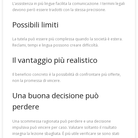
L’assistenza in più lingue facilita la comunicazione. I termini legali
devono però essere tradotti con la stessa precisione.
Possibili limiti
La tutela può essere più complessa quando la società è estera.
Reclami, tempi e lingua possono creare difficoltà.
Il vantaggio più realistico
Il beneficio concreto è la possibilità di confrontare più offerte,
non la promessa di vincere.
Una buona decisione può
perdere
Una scommessa ragionata può perdere e una decisione
impulsiva può vincere per caso. Valutare soltanto il risultato
insegna la lezione sbagliata. È più utile verificare se sono stati