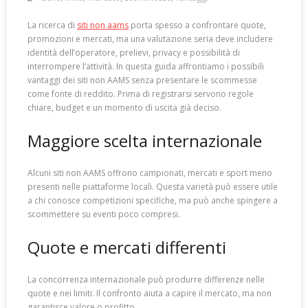
La ricerca di
siti non aams
porta spesso a confrontare quote,
promozioni e mercati, ma una valutazione seria deve includere
identità dell’operatore, prelievi, privacy e possibilità di
interrompere l’attività. In questa guida affrontiamo i possibili
vantaggi dei siti non AAMS senza presentare le scommesse
come fonte di reddito. Prima di registrarsi servono regole
chiare, budget e un momento di uscita già deciso.
Maggiore scelta internazionale
Alcuni siti non AAMS offrono campionati, mercati e sport meno
presenti nelle piattaforme locali. Questa varietà può essere utile
a chi conosce competizioni specifiche, ma può anche spingere a
scommettere su eventi poco compresi.
Quote e mercati differenti
La concorrenza internazionale può produrre differenze nelle
quote e nei limiti. Il confronto aiuta a capire il mercato, ma non
garantisce valore o profitto.