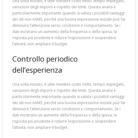
Una volta iniziato, è utile rivedere costo netto, tempo impiegato,
variazioni degli importi e rispetto dei limiti. Questa analisi è
particolarmente importante quando si valuta i possibili vantaggi
dei siti non AAMS, perché una buona impressione iniziale può far
diminuire l’attenzione verso condizioni e comportamento. Se i
dati mostrano un aumento della frequenza o della spesa, la
risposta più prudente è ridurre l’esposizione o sospendere
l’attività, non ampliare il budget.
Controllo periodico
dell’esperienza
Una volta iniziato, è utile rivedere costo netto, tempo impiegato,
variazioni degli importi e rispetto dei limiti. Questa analisi è
particolarmente importante quando si valuta i possibili vantaggi
dei siti non AAMS, perché una buona impressione iniziale può far
diminuire l’attenzione verso condizioni e comportamento. Se i
dati mostrano un aumento della frequenza o della spesa, la
risposta più prudente è ridurre l’esposizione o sospendere
l’attività, non ampliare il budget.