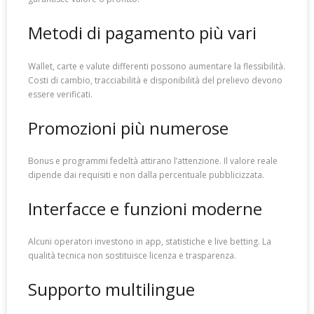
Metodi di pagamento più vari
Wallet, carte e valute differenti possono aumentare la flessibilità.
Costi di cambio, tracciabilità e disponibilità del prelievo devono
essere verificati.
Promozioni più numerose
Bonus e programmi fedeltà attirano l’attenzione. Il valore reale
dipende dai requisiti e non dalla percentuale pubblicizzata.
Interfacce e funzioni moderne
Alcuni operatori investono in app, statistiche e live betting. La
qualità tecnica non sostituisce licenza e trasparenza.
Supporto multilingue