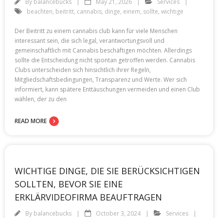
By
balancebucks
May 21, 2026
Services
beachten
,
beitritt
,
cannabis
,
dinge
,
einem
,
sollte
,
wichtige
Der Beitritt zu einem cannabis club kann für viele Menschen
interessant sein, die sich legal, verantwortungsvoll und
gemeinschaftlich mit Cannabis beschäftigen möchten. Allerdings
sollte die Entscheidung nicht spontan getroffen werden. Cannabis
Clubs unterscheiden sich hinsichtlich ihrer Regeln,
Mitgliedschaftsbedingungen, Transparenz und Werte. Wer sich
informiert, kann spätere Enttäuschungen vermeiden und einen Club
wählen, der zu den
READ MORE
WICHTIGE DINGE, DIE SIE BERÜCKSICHTIGEN
SOLLTEN, BEVOR SIE EINE
ERKLÄRVIDEOFIRMA BEAUFTRAGEN
By
balancebucks
October 3, 2024
Services