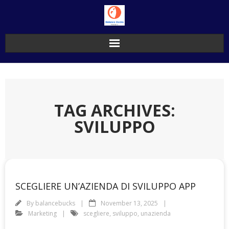
Skip
to
content
TAG ARCHIVES:
SVILUPPO
SCEGLIERE UN’AZIENDA DI SVILUPPO APP
By
balancebucks
November 13, 2025
Marketing
scegliere
,
sviluppo
,
unazienda