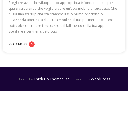
Scegliere azienda sviluppo app appropriata è fondamentale per
qualsiasi azienda che voglia creare un’app mobile di successo. Che
tu sia una startup che sta creando il suo primo prodotto o
un’azienda affermata che cresce online, il tuo partner di sviluppo
potrebbe decretare il successo o il fallimento della tua app.
Scegliere il partner giusto può
READ MORE
Think Up Themes Ltd
WordPress
Theme by
. Powered by
.