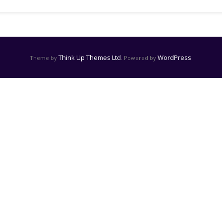
Think Up Themes Ltd
WordPress
Theme by
. Powered by
.