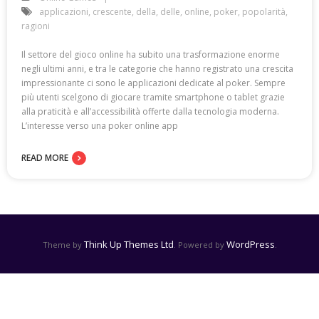
applicazioni
,
crescente
,
della
,
delle
,
online
,
poker
,
popolarità
,
ragioni
Il settore del gioco online ha subito una trasformazione enorme
negli ultimi anni, e tra le categorie che hanno registrato una crescita
impressionante ci sono le applicazioni dedicate al poker. Sempre
più utenti scelgono di giocare tramite smartphone o tablet grazie
alla praticità e all’accessibilità offerte dalla tecnologia moderna.
L’interesse verso una poker online app
READ MORE
Think Up Themes Ltd
WordPress
Theme by
. Powered by
.