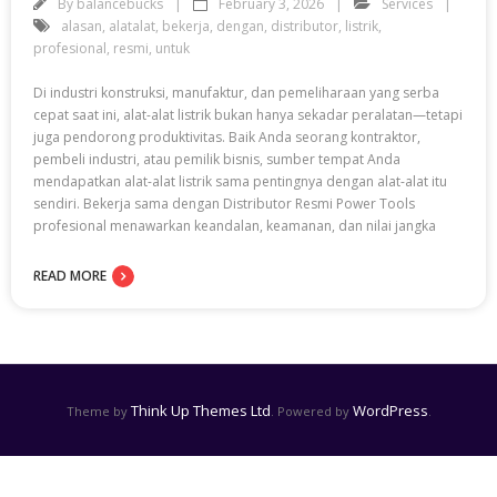
By
balancebucks
February 3, 2026
Services
alasan
,
alatalat
,
bekerja
,
dengan
,
distributor
,
listrik
,
profesional
,
resmi
,
untuk
Di industri konstruksi, manufaktur, dan pemeliharaan yang serba
cepat saat ini, alat-alat listrik bukan hanya sekadar peralatan—tetapi
juga pendorong produktivitas. Baik Anda seorang kontraktor,
pembeli industri, atau pemilik bisnis, sumber tempat Anda
mendapatkan alat-alat listrik sama pentingnya dengan alat-alat itu
sendiri. Bekerja sama dengan Distributor Resmi Power Tools
profesional menawarkan keandalan, keamanan, dan nilai jangka
READ MORE
Think Up Themes Ltd
WordPress
Theme by
. Powered by
.