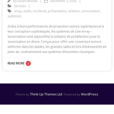
By
balancebucks
December 3, 2025
Services
array
,
audio
,
moderne
,
présentation
,
solution
,
sonorisation
,
systèmes
Grâce à leurs performances de projection sonore supérieures et à
leur conception sophistiquée, les systèmes de Line Array –
Sonorisation sont aujourd’hui la solution de prédilection pour la
sonorisation en direct. Conçus pour offrir une couverture sonore
uniforme dans les stades, les grandes salles et lors d’événements en
plein air, contrairement aux systèmes d’enceintes classiques
READ MORE
Think Up Themes Ltd
WordPress
Theme by
. Powered by
.