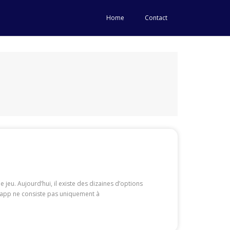
Home
Contact
 jeu. Aujourd’hui, il existe des dizaines d’options
r app ne consiste pas uniquement à