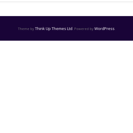
Think Up Themes Ltd
WordPress
Theme by
. Powered by
.