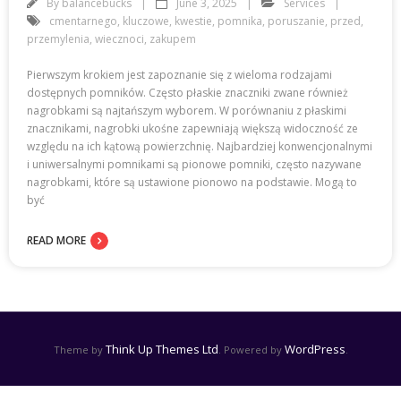
By
balancebucks
June 3, 2025
Services
cmentarnego
,
kluczowe
,
kwestie
,
pomnika
,
poruszanie
,
przed
,
przemylenia
,
wiecznoci
,
zakupem
Pierwszym krokiem jest zapoznanie się z wieloma rodzajami
dostępnych pomników. Często płaskie znaczniki zwane również
nagrobkami są najtańszym wyborem. W porównaniu z płaskimi
znacznikami, nagrobki ukośne zapewniają większą widoczność ze
względu na ich kątową powierzchnię. Najbardziej konwencjonalnymi
i uniwersalnymi pomnikami są pionowe pomniki, często nazywane
nagrobkami, które są ustawione pionowo na podstawie. Mogą to
być
READ MORE
Think Up Themes Ltd
WordPress
Theme by
. Powered by
.