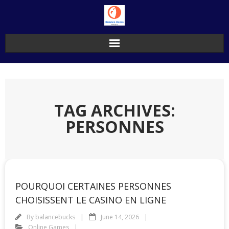
Skip
to
content
TAG ARCHIVES:
PERSONNES
POURQUOI CERTAINES PERSONNES
CHOISISSENT LE CASINO EN LIGNE
By
balancebucks
June 14, 2026
Online Games