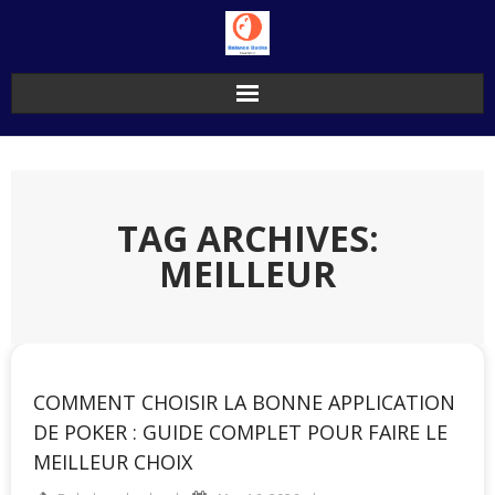
Skip
to
content
TAG ARCHIVES:
MEILLEUR
COMMENT CHOISIR LA BONNE APPLICATION
DE POKER : GUIDE COMPLET POUR FAIRE LE
MEILLEUR CHOIX