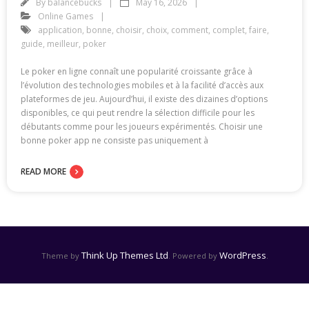
By
balancebucks
May 16, 2026
Online Games
application
,
bonne
,
choisir
,
choix
,
comment
,
complet
,
faire
,
guide
,
meilleur
,
poker
Le poker en ligne connaît une popularité croissante grâce à
l’évolution des technologies mobiles et à la facilité d’accès aux
plateformes de jeu. Aujourd’hui, il existe des dizaines d’options
disponibles, ce qui peut rendre la sélection difficile pour les
débutants comme pour les joueurs expérimentés. Choisir une
bonne poker app ne consiste pas uniquement à
READ MORE
Think Up Themes Ltd
WordPress
Theme by
. Powered by
.