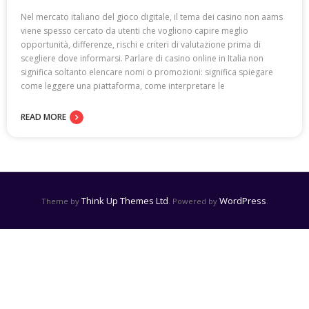
Nel mercato italiano del gioco digitale, il tema dei casino non aams
viene spesso cercato da utenti che vogliono capire meglio
opportunità, differenze, rischi e criteri di valutazione prima di
scegliere dove informarsi. Parlare di casino online in Italia non
significa soltanto elencare nomi o promozioni: significa spiegare
come leggere una piattaforma, come interpretare le
READ MORE
Think Up Themes Ltd
WordPress
Theme by
. Powered by
.