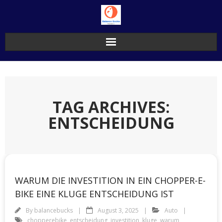
Skip
to
content
TAG ARCHIVES:
ENTSCHEIDUNG
WARUM DIE INVESTITION IN EIN CHOPPER-E-
BIKE EINE KLUGE ENTSCHEIDUNG IST
By
balancebucks
August 3, 2025
Auto
chopperebike
,
entscheidung
,
investition
,
kluge
,
warum