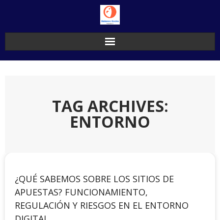
Skip
to
content
TAG ARCHIVES:
ENTORNO
¿QUÉ SABEMOS SOBRE LOS SITIOS DE
APUESTAS? FUNCIONAMIENTO,
REGULACIÓN Y RIESGOS EN EL ENTORNO
DIGITAL