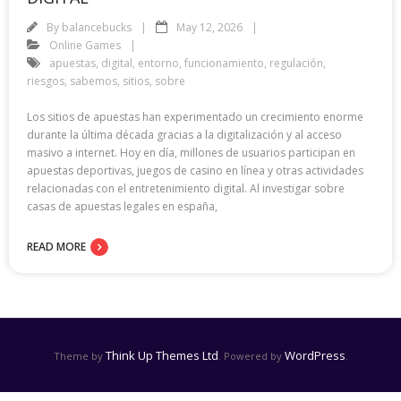
By
balancebucks
May 12, 2026
Online Games
apuestas
,
digital
,
entorno
,
funcionamiento
,
regulación
,
riesgos
,
sabemos
,
sitios
,
sobre
Los sitios de apuestas han experimentado un crecimiento enorme
durante la última década gracias a la digitalización y al acceso
masivo a internet. Hoy en día, millones de usuarios participan en
apuestas deportivas, juegos de casino en línea y otras actividades
relacionadas con el entretenimiento digital. Al investigar sobre
casas de apuestas legales en españa,
READ MORE
Think Up Themes Ltd
WordPress
Theme by
. Powered by
.