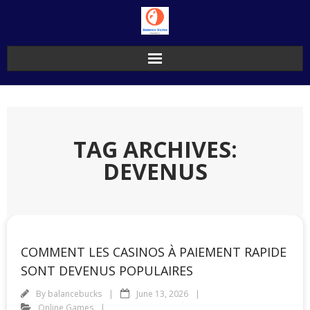
Skip
to
content
TAG ARCHIVES:
DEVENUS
COMMENT LES CASINOS À PAIEMENT RAPIDE
SONT DEVENUS POPULAIRES
By
balancebucks
June 13, 2026
Online Games