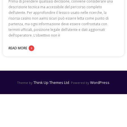
Prima di prendere qualsiasi decisione, conviene considerare una
descrizione tecnica ma accessibile del percorso completo
dell’utente. Per approfondire il lessico usato nelle ricerche, la
risorsa casino non aams sicuri può essere letta come punto di
partenza, ma ogni informazione deve essere confrontata con
termini ufficiali, posizione legale dell’utente e dati aggiornati
dell’operatore. L’obiettivo non è
READ MORE
Think Up Themes Ltd
WordPress
Theme by
. Powered by
.