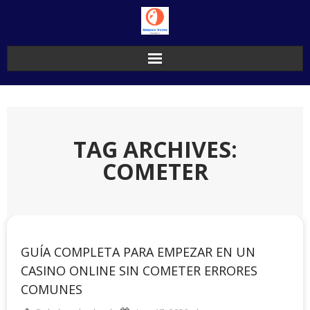
Skip
to
content
TAG ARCHIVES:
COMETER
GUÍA COMPLETA PARA EMPEZAR EN UN
CASINO ONLINE SIN COMETER ERRORES
COMUNES