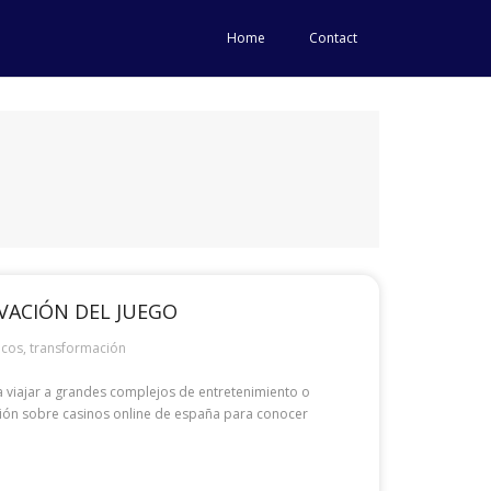
Home
Contact
VACIÓN DEL JUEGO
icos
,
transformación
ía viajar a grandes complejos de entretenimiento o
ción sobre casinos online de españa para conocer