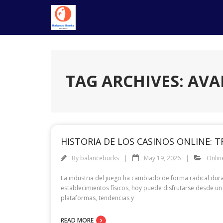
Skip
to
content
TAG ARCHIVES: AV
HISTORIA DE LOS CASINOS ONLINE:
By
balancebucks
May 19, 2026
Onli
La industria del juego ha cambiado de forma radical dura
establecimientos físicos, hoy puede disfrutarse desde 
plataformas, tendencias y
READ MORE