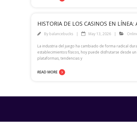
HISTORIA DE LOS CASINOS EN LÍNEA
By
balancebucks
May 13, 2026
Onli
La industria del juego ha cambiado de forma radical dura
establecimientos físicos, hoy puede disfrutarse desde 
plataformas, tendencias y
READ MORE