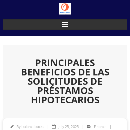
Skip
to
content
PRINCIPALES
BENEFICIOS DE LAS
SOLICITUDES DE
PRÉSTAMOS
HIPOTECARIOS
By
balancebucks
July 25, 2025
Finance