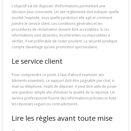
L’objectif est de disposer d’informations permettant une
décision plus consciente. Un site réglementé doit indiquer quelle
société l’exploite, sous quelle juridiction elle agit et comment
joindre le service client. Les conditions générales et les
procédures de réclamation doivent être accessibles. Si ces
informations sont absentes, incohérentes ou impossibles à
vérifier, il est préférable de rester prudent. La sécurité juridique
compte davantage qu’une promotion spectaculaire.
Le service client
Pour comprendre ce point, il faut d’abord examiner ses
éléments essentiels. Le support doit être joignable par chat, e-
mail ou téléphone. Avant de déposer, il peut être utile de poser
une question simple afin d’évaluer la qualité de la réponse. Un
service professionnel fournit des informations précises et évite
les réponses vagues ou contradictoires.
Lire les règles avant toute mise