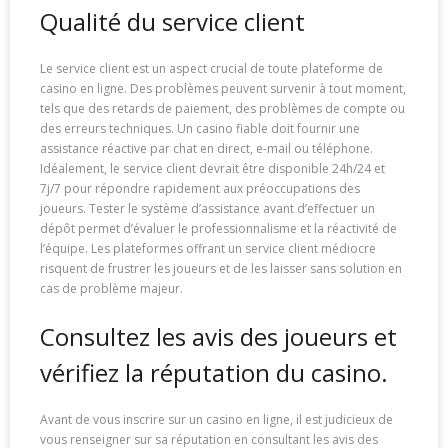
Qualité du service client
Le service client est un aspect crucial de toute plateforme de
casino en ligne. Des problèmes peuvent survenir à tout moment,
tels que des retards de paiement, des problèmes de compte ou
des erreurs techniques. Un casino fiable doit fournir une
assistance réactive par chat en direct, e-mail ou téléphone.
Idéalement, le service client devrait être disponible 24h/24 et
7j/7 pour répondre rapidement aux préoccupations des
joueurs. Tester le système d’assistance avant d’effectuer un
dépôt permet d’évaluer le professionnalisme et la réactivité de
l’équipe. Les plateformes offrant un service client médiocre
risquent de frustrer les joueurs et de les laisser sans solution en
cas de problème majeur.
Consultez les avis des joueurs et
vérifiez la réputation du casino.
Avant de vous inscrire sur un casino en ligne, il est judicieux de
vous renseigner sur sa réputation en consultant les avis des