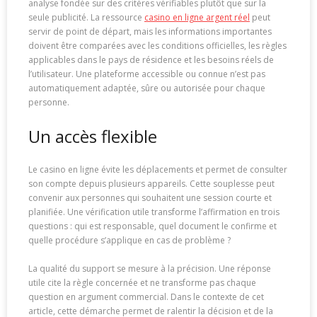
analyse fondée sur des critères vérifiables plutôt que sur la
seule publicité. La ressource
casino en ligne argent réel
peut
servir de point de départ, mais les informations importantes
doivent être comparées avec les conditions officielles, les règles
applicables dans le pays de résidence et les besoins réels de
l’utilisateur. Une plateforme accessible ou connue n’est pas
automatiquement adaptée, sûre ou autorisée pour chaque
personne.
Un accès flexible
Le casino en ligne évite les déplacements et permet de consulter
son compte depuis plusieurs appareils. Cette souplesse peut
convenir aux personnes qui souhaitent une session courte et
planifiée. Une vérification utile transforme l’affirmation en trois
questions : qui est responsable, quel document le confirme et
quelle procédure s’applique en cas de problème ?
La qualité du support se mesure à la précision. Une réponse
utile cite la règle concernée et ne transforme pas chaque
question en argument commercial. Dans le contexte de cet
article, cette démarche permet de ralentir la décision et de la