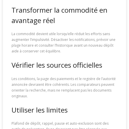
Transformer la commodité en
avantage réel
La commodité devient utile lorsqu’elle réduit les efforts sans
augmenter l’impulsivité. Désactiver les notifications, prévoir une
plage horaire et consulter l’historique avant un nouveau dépôt
aide à conserver cet équilibre.
Vérifier les sources officielles
Les conditions, la page des paiements et le registre de l’autorité
annoncée devraient être cohérents. Les comparateurs peuvent
orienter la recherche, mais ne remplacent pas les documents
originaux.
Utiliser les limites
Plafond de dépôt, rappel, pause et auto-exclusion sont des