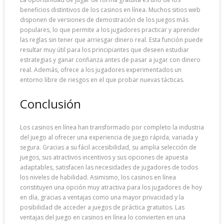
beneficios distintivos de los casinos en línea. Muchos sitios web
disponen de versiones de demostración de los juegos más
populares, lo que permite a los jugadores practicar y aprender
las reglas sin tener que arriesgar dinero real. Esta función puede
resultar muy útil para los principiantes que deseen estudiar
estrategias y ganar confianza antes de pasar a jugar con dinero
real. Además, ofrece a los jugadores experimentados un
entorno libre de riesgos en el que probar nuevas tácticas.
Conclusión
Los casinos en línea han transformado por completo la industria
del juego al ofrecer una experiencia de juego rápida, variada y
segura. Gracias a su fácil accesibilidad, su amplia selección de
juegos, sus atractivos incentivos y sus opciones de apuesta
adaptables, satisfacen las necesidades de jugadores de todos
los niveles de habilidad. Asimismo, los casinos en línea
constituyen una opción muy atractiva para los jugadores de hoy
en día, gracias a ventajas como una mayor privacidad y la
posibilidad de acceder a juegos de práctica gratuitos. Las
ventajas del juego en casinos en línea lo convierten en una