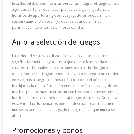
Esta flexibilidad permite a las personas integrar el juego en sus
agendas sin tener que hacer planes de viaje ni ajustarse a
horarios de apertura rígidos. Los jugadores pueden iniciar
sesión cuando lo deseen, ya que los casinos en línea
permanecen abiertos las 24 horas del día.
Amplia selección de juegos
La variedad de juegos disponibles en los casinos en línea es
significativamente mayor que la que ofrece la mayoría de los
casinos tradicionales. Hay opciones para todos los gustos:
desde modernas tragamonedas de video y juegos con crupier
en vivo, hasta juegos de mesa clásicos como el póker, el
blackjack y la ruleta. Para mantener el interés de los jugadores,
muchas plataformas incorporan con frecuencia nuevos temas,
funciones e innovaciones a sus catálogos de juegos. Gracias a
esta variedad, los usuarios pueden descubrir constantemente
nuevas experiencias de juego, lo que garantiza que nunca se
aburran.
Promociones y bonos