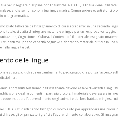
 per insegnare discipline non linguistiche. Nel CLIL, la lingua viene utilizzata p
inglese, anche se non sono la tua lingua madre. Comprendere eventi storici o conce
io o la grammatica.
strato l’efficacia dell’insegnamento di corsi accademici in una seconda lingua, d
one totale, si tratta di integrare materiale e lingua per un reciproco vantaggio.
unicazione, Cognizione e Cultura. Il Contenuto è il materiale insegnato (matema
i studenti sviluppano capacità cognitive elaborando materiale difficile in una n
e nella lingua target.
mento delle lingue
cazione e strategia. Richiede un cambiamento pedagogico che ponga l’accento su
disciplinari.
enuti. I contenuti selezionati dall’insegnante devono essere divertenti e linguis
 suddivisione degli argomenti in parti più piccole. Il materiale deve essere in linea 
trebbe includere l’apprendimento degli animali e dei loro habitat in inglese, uti
nel CLIL. Gli studenti hanno bisogno di molto aiuto per apprendere una nuova m
 di frase, gli organizzatori grafici e l’apprendimento collaborativo. Gli insegnan