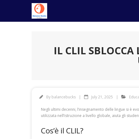
Skip
to
content
IL CLIL SBLOCC
By
balancebucks
July 21, 2025
Educa
Negli ultimi decenni, l’insegnamento delle lingue si è ev
utilizzata nell’istruzione a livello globale, aiuta gli s
Cos’è il CLIL?