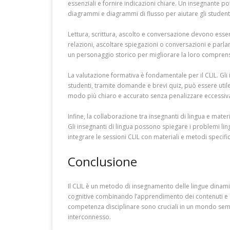
essenziali e fornire indicazioni chiare. Un insegnante p
diagrammi e diagrammi di flusso per aiutare gli studen
Lettura, scrittura, ascolto e conversazione devono esser
relazioni, ascoltare spiegazioni o conversazioni e parla
un personaggio storico per migliorare la loro comprension
La valutazione formativa è fondamentale per il CLIL. Gl
studenti, tramite domande e brevi quiz, può essere utile
modo più chiaro e accurato senza penalizzare eccessivame
Infine, la collaborazione tra insegnanti di lingua e mate
Gli insegnanti di lingua possono spiegare i problemi ling
integrare le sessioni CLIL con materiali e metodi specifi
Conclusione
Il CLIL è un metodo di insegnamento delle lingue dinamico
cognitive combinando l’apprendimento dei contenuti e que
competenza disciplinare sono cruciali in un mondo semp
interconnesso.