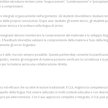
otrebbe introdurre termini come “evaporazione”, “condensazione” e “precipitazion
ti a comprendere.
e integrati organicamente nell’argomento. Gli studenti dovrebbero studiare testi 
re delle proprie conoscenze. Dopo aver studiato gli eventi storici, gli studenti 
e storica e la scrittura nella lingua di arrivo.
i insegnanti devono monitorare la comprensione del materiale e lo sviluppo ling
. Il feedback dovrebbe valutare la comprensione della materia e l’uso della lingu
nte gli errori linguistici.
ria è utile, ma non sempre possibile. Questa partnership consente la pianificazion
uistici, mentre gli insegnanti di materia possono verificare la correttezza e la 
ci per la materia senza una collaborazione diretta.
 ed efficace che va oltre le lezioni tradizionali. Il CLIL migliora la competenza
llo della lingua. Può essere utilizzato in molti contesti educativi e con divers
re più interconnesso. Con il suo approccio completo e integrato, il CLIL può p