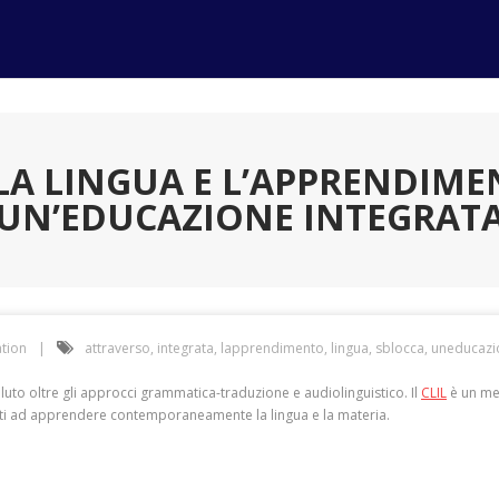
A LA LINGUA E L’APPRENDIM
UN’EDUCAZIONE INTEGRAT
tion
attraverso
,
integrata
,
lapprendimento
,
lingua
,
sblocca
,
uneducazi
oluto oltre gli approcci grammatica-traduzione e audiolinguistico. Il
CLIL
è un me
tudenti ad apprendere contemporaneamente la lingua e la materia.