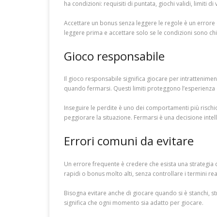
ha condizioni: requisiti di puntata, giochi validi, limiti di
Accettare un bonus senza leggere le regole è un errore 
leggere prima e accettare solo se le condizioni sono chi
Gioco responsabile
Il gioco responsabile significa giocare per intrattenime
quando fermarsi. Questi limiti proteggono l’esperienza e
Inseguire le perdite è uno dei comportamenti più risch
peggiorare la situazione. Fermarsi è una decisione intell
Errori comuni da evitare
Un errore frequente è credere che esista una strategia c
rapidi o bonus molto alti, senza controllare i termini real
Bisogna evitare anche di giocare quando si è stanchi, st
significa che ogni momento sia adatto per giocare.