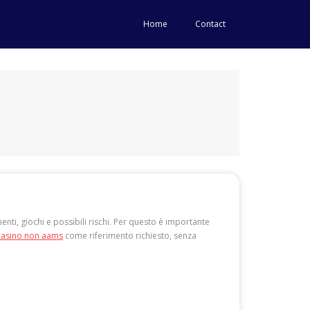
Home
Contact
ti, giochi e possibili rischi. Per questo è importante
casino non aams
come riferimento richiesto, senza