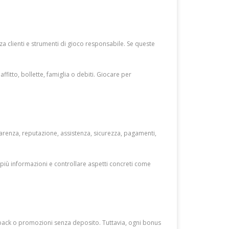
za clienti e strumenti di gioco responsabile. Se queste
fitto, bollette, famiglia o debiti. Giocare per
renza, reputazione, assistenza, sicurezza, pagamenti,
 più informazioni e controllare aspetti concreti come
hback o promozioni senza deposito. Tuttavia, ogni bonus