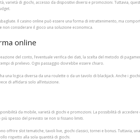
, varietà di giochi, accesso da dispositivi diversi e promozioni. Tuttavia, ques
budget.
sbagliate. Il casino online può essere una forma di intrattenimento, ma comp
i e non considerare il gioco una soluzione economica.
rma online
creazione del conto, l’eventuale verifica dei dati, la scelta del metodo di pagame
 tempi di prelievo. Ogni passaggio dovrebbe essere chiaro.
a una logica diversa da una roulette o da un tavolo di blackjack. Anche i giochi l
ce di affidarsi solo all’intuizione.
ponibilità da mobile, varietà di giochi e promozioni. La possibilità di acceder
ù spesso del previsto se non si fissano limiti.
no offrire slot tematiche, tavoli live, giochi classici, tornei e bonus. Tuttavia, 
llo rispetto alla sola quantità di giochi.