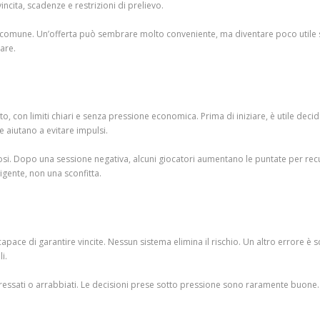
 vincita, scadenze e restrizioni di prelievo.
comune. Un’offerta può sembrare molto conveniente, ma diventare poco utile se i
are.
nto, con limiti chiari e senza pressione economica. Prima di iniziare, è utile 
 aiutano a evitare impulsi.
iosi. Dopo una sessione negativa, alcuni giocatori aumentano le puntate per r
igente, non una sconfitta.
apace di garantire vincite. Nessun sistema elimina il rischio. Un altro errore è
i.
ressati o arrabbiati. Le decisioni prese sotto pressione sono raramente buone. 