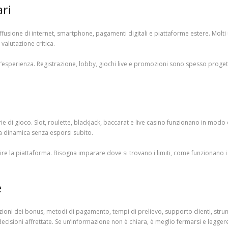
ri
ffusione di internet, smartphone, pagamenti digitali e piattaforme estere. Molti 
valutazione critica.
l’esperienza. Registrazione, lobby, giochi live e promozioni sono spesso progett
 di gioco. Slot, roulette, blackjack, baccarat e live casino funzionano in modo
la dinamica senza esporsi subito.
re la piattaforma. Bisogna imparare dove si trovano i limiti, come funzionano i
e
dizioni dei bonus, metodi di pagamento, tempi di prelievo, supporto clienti, str
ecisioni affrettate. Se un’informazione non è chiara, è meglio fermarsi e legge