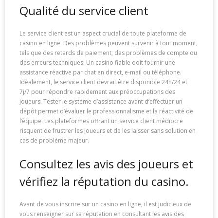
Qualité du service client
Le service client est un aspect crucial de toute plateforme de
casino en ligne. Des problèmes peuvent survenir à tout moment,
tels que des retards de paiement, des problèmes de compte ou
des erreurs techniques. Un casino fiable doit fournir une
assistance réactive par chat en direct, e-mail ou téléphone.
Idéalement, le service client devrait être disponible 24h/24 et
7j/7 pour répondre rapidement aux préoccupations des
joueurs. Tester le système d’assistance avant d’effectuer un
dépôt permet d’évaluer le professionnalisme et la réactivité de
l’équipe. Les plateformes offrant un service client médiocre
risquent de frustrer les joueurs et de les laisser sans solution en
cas de problème majeur.
Consultez les avis des joueurs et
vérifiez la réputation du casino.
Avant de vous inscrire sur un casino en ligne, il est judicieux de
vous renseigner sur sa réputation en consultant les avis des