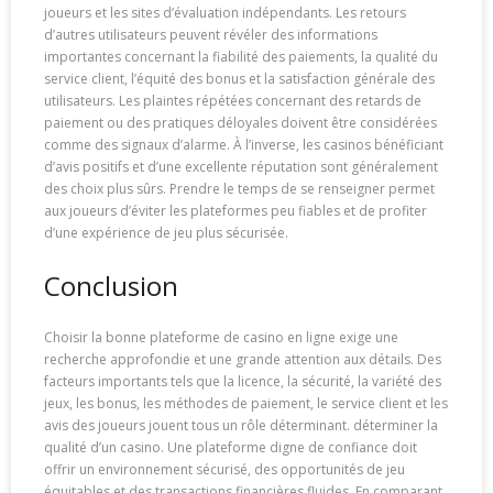
joueurs et les sites d’évaluation indépendants. Les retours
d’autres utilisateurs peuvent révéler des informations
importantes concernant la fiabilité des paiements, la qualité du
service client, l’équité des bonus et la satisfaction générale des
utilisateurs. Les plaintes répétées concernant des retards de
paiement ou des pratiques déloyales doivent être considérées
comme des signaux d’alarme. À l’inverse, les casinos bénéficiant
d’avis positifs et d’une excellente réputation sont généralement
des choix plus sûrs. Prendre le temps de se renseigner permet
aux joueurs d’éviter les plateformes peu fiables et de profiter
d’une expérience de jeu plus sécurisée.
Conclusion
Choisir la bonne plateforme de casino en ligne exige une
recherche approfondie et une grande attention aux détails. Des
facteurs importants tels que la licence, la sécurité, la variété des
jeux, les bonus, les méthodes de paiement, le service client et les
avis des joueurs jouent tous un rôle déterminant. déterminer la
qualité d’un casino. Une plateforme digne de confiance doit
offrir un environnement sécurisé, des opportunités de jeu
équitables et des transactions financières fluides. En comparant