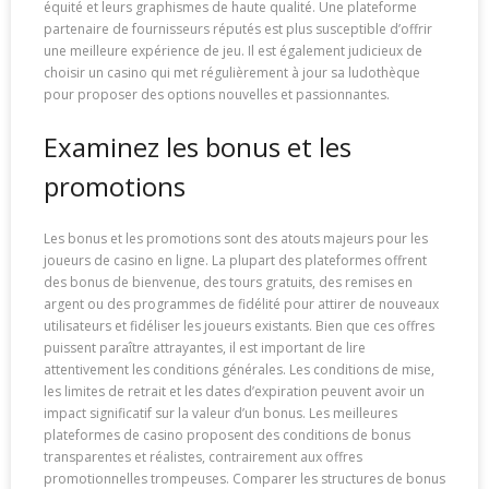
équité et leurs graphismes de haute qualité. Une plateforme
partenaire de fournisseurs réputés est plus susceptible d’offrir
une meilleure expérience de jeu. Il est également judicieux de
choisir un casino qui met régulièrement à jour sa ludothèque
pour proposer des options nouvelles et passionnantes.
Examinez les bonus et les
promotions
Les bonus et les promotions sont des atouts majeurs pour les
joueurs de casino en ligne. La plupart des plateformes offrent
des bonus de bienvenue, des tours gratuits, des remises en
argent ou des programmes de fidélité pour attirer de nouveaux
utilisateurs et fidéliser les joueurs existants. Bien que ces offres
puissent paraître attrayantes, il est important de lire
attentivement les conditions générales. Les conditions de mise,
les limites de retrait et les dates d’expiration peuvent avoir un
impact significatif sur la valeur d’un bonus. Les meilleures
plateformes de casino proposent des conditions de bonus
transparentes et réalistes, contrairement aux offres
promotionnelles trompeuses. Comparer les structures de bonus