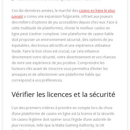
Ces dix dernières années, le marché des
casino en ligne le plus
payant
a connu une expansion fulgurante, offrant aux joueurs
des milliers d’options de jeu accessibles depuis chez eux. Face à
cette multitude de plateformes, choisir le meilleur casino en
ligne peut s’avérer complexe. Une plateforme de casino fiable
doit proposer un environnement sécurisé, des options de jeu
équitables, des bonus attractifs et une expérience utilisateur
fluide. Faire le bon choix est crucial, car cela influence
directement votre sécurité, votre divertissement et vos chances
de vivre une expérience de jeu positive. Comprendre les
facteurs clés avant de s’inscrire vous permettra d’éviter les
arnaques et de sélectionner une plateforme fiable qui
correspond à vos préférences.
Vérifier les licences et la sécurité
L’un des premiers critères à prendre en compte lors du choix
d’une plateforme de casino en ligne est la licence et la sécurité.
Un casino légitime doit opérer sous l’égide d’une autorité de
jeux reconnue, telle que la Malta Gaming Authority, la UK