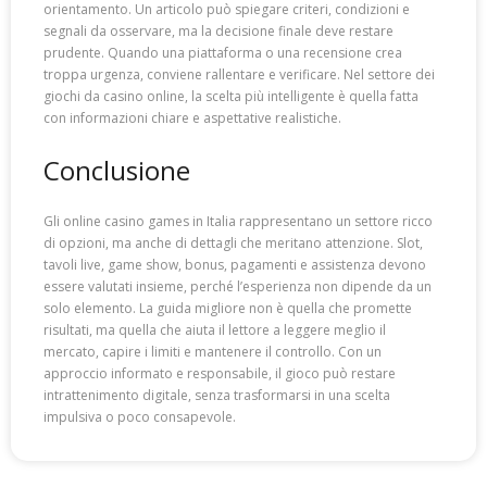
orientamento. Un articolo può spiegare criteri, condizioni e
segnali da osservare, ma la decisione finale deve restare
prudente. Quando una piattaforma o una recensione crea
troppa urgenza, conviene rallentare e verificare. Nel settore dei
giochi da casino online, la scelta più intelligente è quella fatta
con informazioni chiare e aspettative realistiche.
Conclusione
Gli online casino games in Italia rappresentano un settore ricco
di opzioni, ma anche di dettagli che meritano attenzione. Slot,
tavoli live, game show, bonus, pagamenti e assistenza devono
essere valutati insieme, perché l’esperienza non dipende da un
solo elemento. La guida migliore non è quella che promette
risultati, ma quella che aiuta il lettore a leggere meglio il
mercato, capire i limiti e mantenere il controllo. Con un
approccio informato e responsabile, il gioco può restare
intrattenimento digitale, senza trasformarsi in una scelta
impulsiva o poco consapevole.