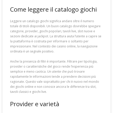
Come leggere il catalogo giochi
Leggere un catalogo giochi significa andare oltre il numero
totale di titoli disponibili. Un buon catalogo dovrebbe spiegare
categorie, provider, giochi popolari, tavoli live, slot nuove e
sezioni dedicate ai jackpot. La struttura aiuta l’utente a capire se
la piattaforma è costruita per informare o soltanto per
impressionare. Nel contesto dei casino online, la navigazione
ordinata è un segnale positivo.
Anche la presenza di filtri è importante. Filtrare per tipologia,
provider o caratteristiche del gioco rende l’esperienza più
semplice e meno caotica. Un utente che può trovare
rapidamente le informazioni tende a prendere decisioni più
ragionate. Questo vale soprattutto per chi è nuovo nel mondo
dei giochi online e non conosce ancora le differenze tra slot,
tavoli classici e giochi live.
Provider e varietà