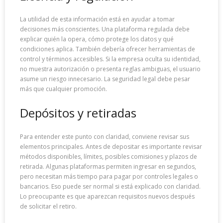
La utilidad de esta información está en ayudar a tomar
decisiones más conscientes. Una plataforma regulada debe
explicar quién la opera, cómo protege los datos y qué
condiciones aplica. También debería ofrecer herramientas de
control y términos accesibles. Si la empresa oculta su identidad,
no muestra autorización o presenta reglas ambiguas, el usuario
asume un riesgo innecesario. La seguridad legal debe pesar
más que cualquier promoción.
Depósitos y retiradas
Para entender este punto con claridad, conviene revisar sus
elementos principales. Antes de depositar es importante revisar
métodos disponibles, límites, posibles comisiones y plazos de
retirada. Algunas plataformas permiten ingresar en segundos,
pero necesitan más tiempo para pagar por controles legales o
bancarios. Eso puede ser normal si está explicado con claridad.
Lo preocupante es que aparezcan requisitos nuevos después
de solicitar el retiro.