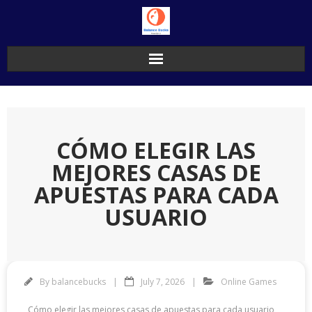
Skip
to
content
CÓMO ELEGIR LAS
MEJORES CASAS DE
APUESTAS PARA CADA
USUARIO
By
balancebucks
July 7, 2026
Online Games
Cómo elegir las mejores casas de apuestas para cada usuario