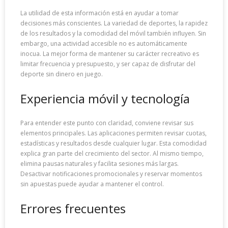
La utilidad de esta información está en ayudar a tomar
decisiones más conscientes. La variedad de deportes, la rapidez
de los resultados y la comodidad del móvil también influyen. Sin
embargo, una actividad accesible no es automáticamente
inocua. La mejor forma de mantener su carácter recreativo es
limitar frecuencia y presupuesto, y ser capaz de disfrutar del
deporte sin dinero en juego.
Experiencia móvil y tecnología
Para entender este punto con claridad, conviene revisar sus
elementos principales. Las aplicaciones permiten revisar cuotas,
estadísticas y resultados desde cualquier lugar. Esta comodidad
explica gran parte del crecimiento del sector. Al mismo tiempo,
elimina pausas naturales y facilita sesiones más largas.
Desactivar notificaciones promocionales y reservar momentos
sin apuestas puede ayudar a mantener el control.
Errores frecuentes