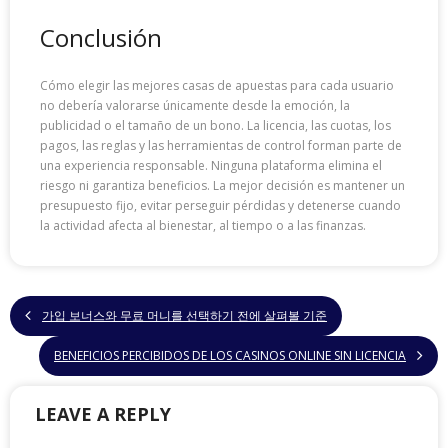
Conclusión
Cómo elegir las mejores casas de apuestas para cada usuario
no debería valorarse únicamente desde la emoción, la
publicidad o el tamaño de un bono. La licencia, las cuotas, los
pagos, las reglas y las herramientas de control forman parte de
una experiencia responsable. Ninguna plataforma elimina el
riesgo ni garantiza beneficios. La mejor decisión es mantener un
presupuesto fijo, evitar perseguir pérdidas y detenerse cuando
la actividad afecta al bienestar, al tiempo o a las finanzas.
가입 보너스와 무료 머니를 선택하기 전에 살펴볼 기준
BENEFICIOS PERCIBIDOS DE LOS CASINOS ONLINE SIN LICENCIA
LEAVE A REPLY