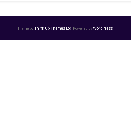
Think Up Themes Ltd
WordPress
Theme by
. Powered by
.