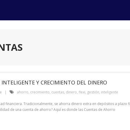
ENTAS
 INTELIGENTE Y CRECIMIENTO DEL DINERO
e
ahorro
,
crecimiento
,
cuentas
,
dinero
,
flexi
,
gestión
,
inteligente
ad financiera. Tradicionalmente, se ahorra dinero extra en depósitos a plazo fij
xibilidad de una cuenta de ahorro? Aquí es donde las Cuentas de Ahorro