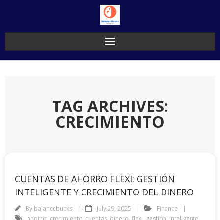
Skip
to
content
TAG ARCHIVES:
CRECIMIENTO
CUENTAS DE AHORRO FLEXI: GESTIÓN
INTELIGENTE Y CRECIMIENTO DEL DINERO
By
balancebucks
July 29, 2025
Finance
ahorro
,
crecimiento
,
cuentas
,
dinero
,
flexi
,
gestión
,
inteligente