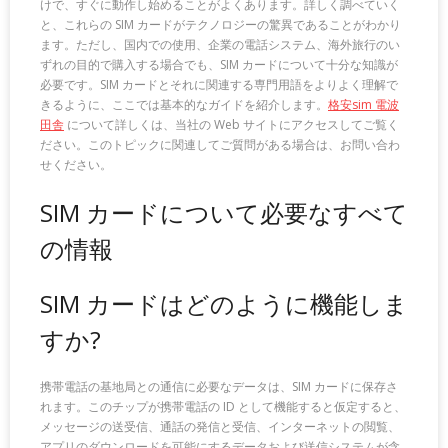
けで、すぐに動作し始めることがよくあります。詳しく調べていく
と、これらの SIM カードがテクノロジーの驚異であることがわかり
ます。ただし、国内での使用、企業の電話システム、海外旅行のい
ずれの目的で購入する場合でも、SIM カードについて十分な知識が
必要です。SIM カードとそれに関連する専門用語をよりよく理解で
きるように、ここでは基本的なガイドを紹介します。
格安sim 電波
田舎
について詳しくは、当社の Web サイトにアクセスしてご覧く
ださい。このトピックに関連してご質問がある場合は、お問い合わ
せください。
SIM カードについて必要なすべて
の情報
SIM カードはどのように機能しま
すか?
携帯電話の基地局との通信に必要なデータは、SIM カードに保存さ
れます。このチップが携帯電話の ID として機能すると仮定すると、
メッセージの送受信、通話の発信と受信、インターネットの閲覧、
アプリのダウンロードを可能にするデータおよび送信システムが含