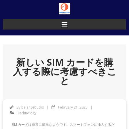
Skip
to
content
新しい SIM カードを購
入する際に考慮すべきこ
と
By
balancebucks
February 21, 2025
Technology
SIM カードは非常に簡単なようです。スマートフォンに挿入するだ