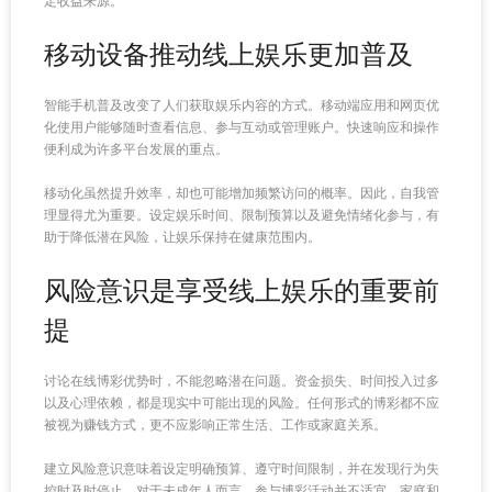
定收益来源。
移动设备推动线上娱乐更加普及
智能手机普及改变了人们获取娱乐内容的方式。移动端应用和网页优
化使用户能够随时查看信息、参与互动或管理账户。快速响应和操作
便利成为许多平台发展的重点。
移动化虽然提升效率，却也可能增加频繁访问的概率。因此，自我管
理显得尤为重要。设定娱乐时间、限制预算以及避免情绪化参与，有
助于降低潜在风险，让娱乐保持在健康范围内。
风险意识是享受线上娱乐的重要前
提
讨论在线博彩优势时，不能忽略潜在问题。资金损失、时间投入过多
以及心理依赖，都是现实中可能出现的风险。任何形式的博彩都不应
被视为赚钱方式，更不应影响正常生活、工作或家庭关系。
建立风险意识意味着设定明确预算、遵守时间限制，并在发现行为失
控时及时停止。对于未成年人而言，参与博彩活动并不适宜，家庭和