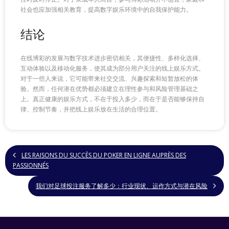
社会也应加强相关教育，提高数字娱乐环境中的自我保护能力。
结论
在线博彩的发展与数字技术进步密切相关，其便捷性、多样化选择、
互动体验以及移动化服务，使其成为部分用户关注的线上娱乐方式。
对于一些人来说，它可能带来社交交流、兴趣探索和短暂放松的体
验。然而，任何潜在优势都必须建立在理性参与和风险管理基础之
上。真正健康的娱乐方式，不在于投入多少，而在于是否能够保持自
律、控制节奏，并把线上娱乐放在生活的合理位置。
LES RAISONS DU SUCCÈS DU POKER EN LIGNE AUPRÈS DES
PASSIONNÉS
我们对足球投注服务了解多少：行业现状、运作方式与潜在风险