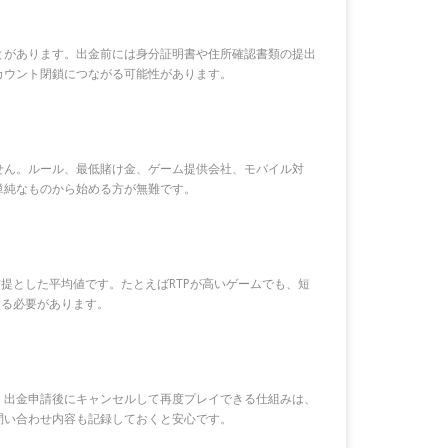
とがあります。出金前には身分証明書や住所確認書類の提出
カウント閉鎖につながる可能性があります。
せん。ルール、最低賭け金、ゲーム提供会社、モバイル対
単純なものから始める方が無難です。
提とした平均値です。たとえばRTPが高いゲームでも、短
する必要があります。
。出金申請後にキャンセルして再度プレイできる仕組みは、
問い合わせ内容も記録しておくと安心です。