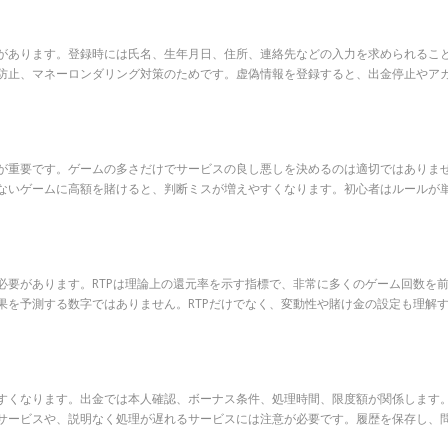
があります。登録時には氏名、生年月日、住所、連絡先などの入力を求められるこ
防止、マネーロンダリング対策のためです。虚偽情報を登録すると、出金停止やア
が重要です。ゲームの多さだけでサービスの良し悪しを決めるのは適切ではありま
ないゲームに高額を賭けると、判断ミスが増えやすくなります。初心者はルールが
要があります。RTPは理論上の還元率を示す指標で、非常に多くのゲーム回数を前
果を予測する数字ではありません。RTPだけでなく、変動性や賭け金の設定も理解
すくなります。出金では本人確認、ボーナス条件、処理時間、限度額が関係します
サービスや、説明なく処理が遅れるサービスには注意が必要です。履歴を保存し、