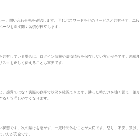
リシー、問い合わせ先を確認します。同じパスワードを他のサービスと共有せず、二
ページを直接開く習慣が役立ちます。
を共有している場合は、ログイン情報や決済情報を保存しない方が安全です。未成
リスクを正しく伝えることも重要です。
と、感覚ではなく実際の数字で状況を確認できます。勝った時だけを強く覚え、細
作ると管理しやすくなります。
い状態です。次の賭けを急がず、一定時間休むことが大切です。怒り、不安、孤独
ない方が安全です。