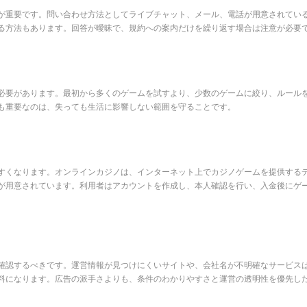
が重要です。問い合わせ方法としてライブチャット、メール、電話が用意されてい
る方法もあります。回答が曖昧で、規約への案内だけを繰り返す場合は注意が必要
必要があります。最初から多くのゲームを試すより、少数のゲームに絞り、ルール
も重要なのは、失っても生活に影響しない範囲を守ることです。
すくなります。オンラインカジノは、インターネット上でカジノゲームを提供する
が用意されています。利用者はアカウントを作成し、本人確認を行い、入金後にゲ
確認するべきです。運営情報が見つけにくいサイトや、会社名が不明確なサービス
料になります。広告の派手さよりも、条件のわかりやすさと運営の透明性を優先し