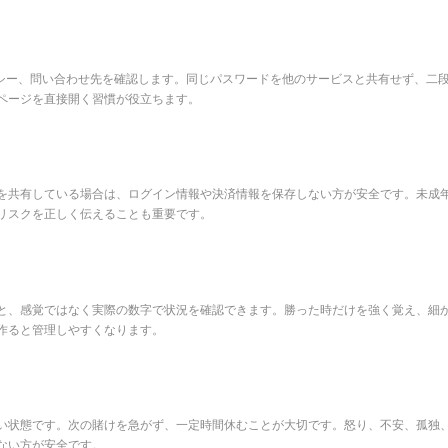
リシー、問い合わせ先を確認します。同じパスワードを他のサービスと共有せず、二
ページを直接開く習慣が役立ちます。
を共有している場合は、ログイン情報や決済情報を保存しない方が安全です。未成
リスクを正しく伝えることも重要です。
と、感覚ではなく実際の数字で状況を確認できます。勝った時だけを強く覚え、細
作ると管理しやすくなります。
い状態です。次の賭けを急がず、一定時間休むことが大切です。怒り、不安、孤独
ない方が安全です。