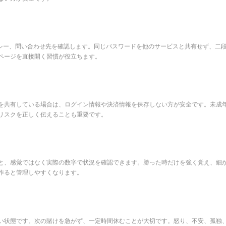
リシー、問い合わせ先を確認します。同じパスワードを他のサービスと共有せず、二
ページを直接開く習慣が役立ちます。
を共有している場合は、ログイン情報や決済情報を保存しない方が安全です。未成
リスクを正しく伝えることも重要です。
と、感覚ではなく実際の数字で状況を確認できます。勝った時だけを強く覚え、細
作ると管理しやすくなります。
い状態です。次の賭けを急がず、一定時間休むことが大切です。怒り、不安、孤独