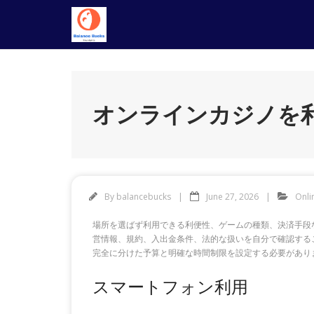
Skip
to
content
オンラインカジノを
By
balancebucks
June 27, 2026
Onli
場所を選ばず利用できる利便性、ゲームの種類、決済手段
営情報、規約、入出金条件、法的な扱いを自分で確認する
完全に分けた予算と明確な時間制限を設定する必要があり
スマートフォン利用