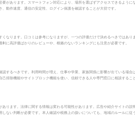
必要があります。スマートフォン対応により、場所を選ばずアクセスできるように
さ、動作速度、通信の安定性、ログイン保護を確認することが大切です。
すくなります。口コミは参考になりますが、一つの評価だけで決めるべきではあり
過剰に高評価ばかりのレビューや、根拠のないランキングにも注意が必要です。
確認するべきです。利用時間が増え、仕事や学業、家族関係に影響が出ている場合
自己排除機能やサイトブロック機能を使い、信頼できる人や専門窓口に相談するこ
があります。法律に関する情報は変わる可能性があります。広告や紹介サイトの説
用しない判断が必要です。本人確認や税務上の扱いについても、地域のルールに従