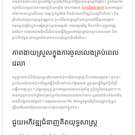
តាមអ៊ីនធឺណិតបានក្លាយជាផ្នែកមួយនៃជីវិតប្រចាំថ្ងៃរបស់មនុស្សជាច្រើន។ ក្នុងចំណោម
ហ្គេមដែលទទួលបានការពេញនិយមខ្លាំង មានការលេង
ប៉ុកឃើរអនឡាញ
ដែលអាចផ្តល់
ទាំងភាពសប្បាយរីករាយ ការប្រកួតប្រជែង និងឱកាសអភិវឌ្ឍជំនាញគិតវិភាគ។ មិន
ត្រឹមតែជាហ្គេមកម្សាន្តប៉ុណ្ណោះទេ ប៉ុកឃើរអនឡាញក៏បានក្លាយជាវិធីមួយសម្រាប់
មនុស្សជាច្រើនក្នុងការរៀនគ្រប់គ្រងអារម្មណ៍ ការសម្រេចចិត្ត និងការគិតយុទ្ធសាស្ត្រ
ផងដែរ។ ការលេងតាមអ៊ីនធឺណិតបានធ្វើឱ្យអ្នកអាចចូលរួមបានគ្រប់ពេលវេលា និង
គ្រប់ទីកន្លែង ដោយគ្រាន់តែមានឧបករណ៍ភ្ជាប់អ៊ីនធឺណិត។
ភាពងាយស្រួលក្នុងការចូលលេងគ្រប់ពេល
វេលា
អត្ថប្រយោជន៍ដ៏ធំបំផុតមួយនៃការលេងប៉ុកឃើរអនឡាញ គឺភាពងាយស្រួល។ មុននេះ
អ្នកដែលចង់លេងប៉ុកឃើរត្រូវធ្វើដំណើរទៅកាន់កន្លែងលេង ឬប្រមូលផ្តុំមិត្តភក្តិដើម្បី
បង្កើតការប្រកួត។ ប៉ុន្តែបច្ចុប្បន្ន អ្នកអាចចូលលេងតាមទូរស័ព្ទ ឬកុំព្យូទ័របានភ្លាមៗ។ វា
មានអត្ថប្រយោជន៍ខ្លាំងសម្រាប់អ្នកដែលមានពេលវេលាកំណត់ ឬរស់នៅតំបន់ដែលមិន
មានទីកន្លែងលេងផ្ទាល់។ ការចូលលេងបាន ២៤ ម៉ោងក្នុងមួយថ្ងៃក៏អនុញ្ញាតឱ្យអ្នក
ជ្រើសរើសពេលដែលសមស្របបំផុតសម្រាប់ខ្លួនឯង។
ជួយអភិវឌ្ឍជំនាញគិតយុទ្ធសាស្ត្រ