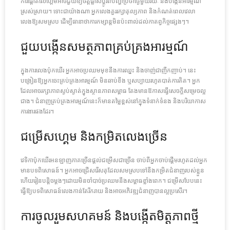
ការផ្តោតលើហ្គេមអាចជួយឱ្យចិត្តផ្លាស់ប្តូរពីបញ្ហាប្រចាំថ្ងៃមួយរយៈ និងបង្កើនអារម្មណ៍
ស្រស់ស្រាយ។ ទោះជាយ៉ាងណា អ្នកលេងគួររក្សាតុល្យភាព និងកំណត់ពេលវេលា
លេងឱ្យសមស្រប ដើម្បីធានាថាការកម្សាន្តមិនប៉ះពាល់ដល់កាតព្វកិច្ចផ្សេងៗ។
ជួយបង្កើនសមត្ថភាពគ្រប់គ្រងអារម្មណ៍
ក្នុងការលេងប៉ុកឃើរ អ្នកអាចប្រឈមមុខនឹងការឈ្នះ និងចាញ់ជាញឹកញាប់។ នេះ
បង្រៀនឱ្យអ្នកចេះគ្រប់គ្រងអារម្មណ៍ មិនឆាប់ខឹង ឬសប្បាយរហូតបាត់ការគិត។ អ្នក
ដែលអាចរក្សាភាពស្ងប់ស្ងាត់ក្នុងស្ថានភាពសម្ពាធ តែងមានឱកាសធ្វើសេចក្តីសម្រេចល្អ
ជាង។ ជំនាញគ្រប់គ្រងអារម្មណ៍នេះក៏មានតម្លៃខ្ពស់នៅក្នុងទំនាក់ទំនង និងបរិយាកាស
ការងារផងដែរ។
ជម្រើសហ្គេម និងកម្រិតលេងច្រើន
វេទិកាប៉ុកឃើរអនឡាញភាគច្រើនផ្តល់ជម្រើសជាច្រើន ចាប់ពីអ្នកចាប់ផ្តើមរហូតដល់អ្នក
មានបទពិសោធន៍។ អ្នកអាចជ្រើសរើសតុដែលសមស្របទៅនឹងកម្រិតជំនាញរបស់ខ្លួន
ហើយរៀនបន្តិចម្តងៗដោយមិនចាំបាច់ប្រឈមនឹងសម្ពាធខ្លាំងពេក។ ជម្រើសបែបនេះ
ធ្វើឱ្យបទពិសោធន៍លេងកាន់តែរីករាយ និងអាចអភិវឌ្ឍជំនាញបានល្អប្រសើរ។
ការចូលរួមសហគមន៍ និងបង្កើតមិត្តភាពថ្មី