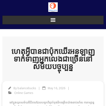
Skip
to
content
ហេតុអ្វីបានជាប៉ុកឃើរអនឡាញ
ទាក់ទាញអ្នកលេងជាច្រើននៅ
សម័យបច្ចុប្បន្ន
By
balancebucks
May 16, 2026
Online Games
នៅក្នុងយុគសម័យឌីជីថលដែលបច្ចេកវិទ្យាកំពុងរីកចម្រើនយ៉ាងឆាប់រហ័ស ការកម្សាន្ត