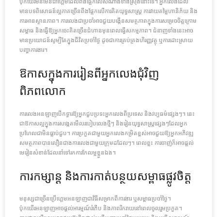
ប៉ុកឃើរមិនមែនជាហ្គេមដែលពឹងផ្អែកលើសំណាងទាំងស្រុងនោះទេ។ អ្នកលេងដែល
មានបទពិសោធន៍ល្អភាគច្រើនពឹងផ្អែកលើការគិតយុទ្ធសាស្ត្រ ការវាយតម្លៃហានិភ័យ និង
ការអានស្ថានភាព។ ការលេងជាប្រចាំអាចជួយបង្កើនសមត្ថភាពក្នុងការសម្រេចចិត្តក្រោម
សម្ពាធ និងធ្វើឱ្យអ្នកចេះគិតច្រើនជំហានមុនពេលធ្វើសកម្មភាព។ ជំនាញទាំងនេះអាច
មានប្រយោជន៍សូម្បីតែក្នុងជីវិតប្រចាំថ្ងៃ ដូចជាការគ្រប់គ្រងហិរញ្ញវត្ថុ ឬការដោះស្រាយ
បញ្ហាការងារ។
ឱកាសក្នុងការរៀនពីអ្នកលេងជុំវិញ
ពិភពលោក
ការលេងអនឡាញបើកទ្វារឱ្យអ្នកជួបប្រទះអ្នកលេងពីប្រទេស និងវប្បធម៌ផ្សេងៗ។ នេះ
ជាឱកាសល្អក្នុងការសង្កេតមើលរបៀបលេងថ្មីៗ និងរៀនយុទ្ធសាស្ត្រផ្សេងៗដែលអ្នក
ប្រហែលជាមិនធ្លាប់ជួប។ ការប្រកួតជាមួយអ្នកលេងកម្រិតខ្ពស់អាចជួយឱ្យអ្នកអភិវឌ្ឍ
សមត្ថភាពបានលឿនជាងការលេងជាមួយក្រុមដដែលៗ។ ពេលខ្លះ ការចាញ់ក៏អាចផ្តល់
មេរៀនសំខាន់ដែលនាំទៅរកការកែលម្អខ្លួនឯង។
ការកម្សាន្ត និងការកាត់បន្ថយសម្ពាធផ្លូវចិត្ត
មនុស្សជាច្រើនប្រើហ្គេមអនឡាញជាវិធីសម្រាកពីការងារ ឬសម្ពាធប្រចាំថ្ងៃ។
ប៉ុកឃើរអនឡាញអាចផ្តល់អារម្មណ៍រំភើប និងភាពរីករាយនៅពេលចូលរួមប្រកួត។