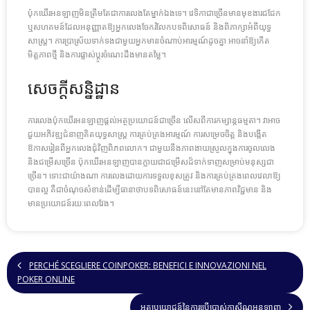
ប៉ុកឃើរអនឡាញមិនត្រឹមតែជាការលេងតែម្នាក់ឯងទេ។ វេទិកាជាច្រើនមានមុខងារជជែក
ឬសហគមន៍ដែលអនុញ្ញាតឱ្យអ្នកលេងចែករំលែកបទពិសោធន៍ និងពិភាក្សាអំពីយុទ្ធ
សាស្ត្រ។ ការប្រាស្រ័យទាក់ទងជាមួយអ្នកមានចំណាប់អារម្មណ៍ដូចគ្នា អាចនាំឱ្យកើត
មិត្តភាពថ្មី និងការផ្លាស់ប្តូរចំណេះដឹងមានតម្លៃ។
សេចក្តីសន្និដ្ឋាន
ការលេងប៉ុកឃើរអនឡាញផ្តល់អត្ថប្រយោជន៍ជាច្រើន លើសពីការកម្សាន្តធម្មតា។ វាអាច
ជួយអភិវឌ្ឍជំនាញគិតយុទ្ធសាស្ត្រ ការគ្រប់គ្រងអារម្មណ៍ ការសម្រេចចិត្ត និងបង្កើត
ឱកាសរៀនពីអ្នកលេងជុំវិញពិភពលោក។ ជាមួយនឹងភាពងាយស្រួលក្នុងការចូលលេង
និងជម្រើសច្រើន ប៉ុកឃើរអនឡាញបានក្លាយជាជម្រើសដ៏ទាក់ទាញសម្រាប់មនុស្សជា
ច្រើន។ ទោះជាយ៉ាងណា ការលេងដោយការទទួលខុសត្រូវ និងការគ្រប់គ្រងពេលវេលាឱ្យ
បានល្អ គឺជាចំណុចសំខាន់ដើម្បីធានាថាបទពិសោធន៍នេះនៅតែមានភាពវិជ្ជមាន និង
មានប្រយោជន៍រយៈពេលវែង។
PERCHÉ SCEGLIERE COINPOKER: BENEFICI E INNOVAZIONI NEL
POKER ONLINE
អត្ថប្រយោជន៍នៃការប្រើប្រាស់កាស៊ីណូអនឡាញ